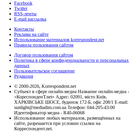
Facebook
Twitter
RSS-ленты
E-mail рассылка
Контакты
Реклама на сайте
Использование материалов korrespondent.net
Правила пользования сайтом
Договор пользования сайтом
Политика в сфере конфиденциальности и персональных
данных
Пользовательское соглашение
Редакция
© 2000-2026, Korrespondent.net
Субъект в сфере онлайн-медиа Название онлайн-медиа -
«КореспонденТ.net» Адрес: 02091, місто Київ,
ХАРКІВСЬКЕ ШОСЕ, будинок 172-Б, офіс 208/1 E-mail:
sunlight@mediadim.com.ua
Телефон: 044-205-43-00
Идентификатор медиа - R40-06068
Использование любых материалов, размещённых на
сайте, разрешается при условии ссылки на
Корреспондент.net.