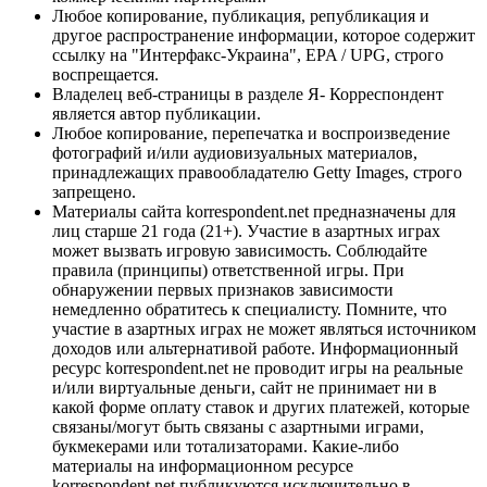
Любое копирование, публикация, републикация и
другое распространение информации, которое содержит
ссылку на "Интерфакс-Украина", EPA / UPG, строго
воспрещается.
Владелец веб-страницы в разделе Я- Корреспондент
является автор публикации.
Любое копирование, перепечатка и воспроизведение
фотографий и/или аудиовизуальных материалов,
принадлежащих правообладателю Getty Images, строго
запрещено.
Материалы сайта korrespondent.net предназначены для
лиц старше 21 года (21+). Участие в азартных играх
может вызвать игровую зависимость. Соблюдайте
правила (принципы) ответственной игры. При
обнаружении первых признаков зависимости
немедленно обратитесь к специалисту. Помните, что
участие в азартных играх не может являться источником
доходов или альтернативой работе. Информационный
ресурс korrespondent.net не проводит игры на реальные
и/или виртуальные деньги, сайт не принимает ни в
какой форме оплату ставок и других платежей, которые
связаны/могут быть связаны с азартными играми,
букмекерами или тотализаторами. Какие-либо
материалы на информационном ресурсе
korrespondent.net публикуются исключительно в