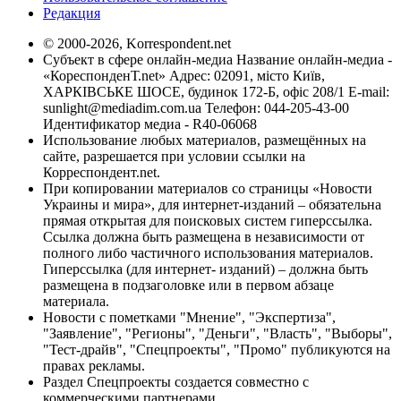
Редакция
© 2000-2026, Korrespondent.net
Субъект в сфере онлайн-медиа Название онлайн-медиа -
«КореспонденТ.net» Адрес: 02091, місто Київ,
ХАРКІВСЬКЕ ШОСЕ, будинок 172-Б, офіс 208/1 E-mail:
sunlight@mediadim.com.ua
Телефон: 044-205-43-00
Идентификатор медиа - R40-06068
Использование любых материалов, размещённых на
сайте, разрешается при условии ссылки на
Корреспондент.net.
При копировании материалов со страницы «Новости
Украины и мира», для интернет-изданий – обязательна
прямая открытая для поисковых систем гиперссылка.
Ссылка должна быть размещена в независимости от
полного либо частичного использования материалов.
Гиперссылка (для интернет- изданий) – должна быть
размещена в подзаголовке или в первом абзаце
материала.
Новости с пометками "Мнение", "Экспертиза",
"Заявление", "Регионы", "Деньги", "Власть", "Выборы",
"Тест-драйв", "Спецпроекты", "Промо" публикуются на
правах рекламы.
Раздел Спецпроекты создается совместно с
коммерческими партнерами.