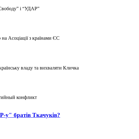
Свободу” і “УДАР”
 на Асоціації з країнами ЄС
країнську владу та вихваляти Кличка
ртийный конфликт
Р-у" братів Ткачуків?