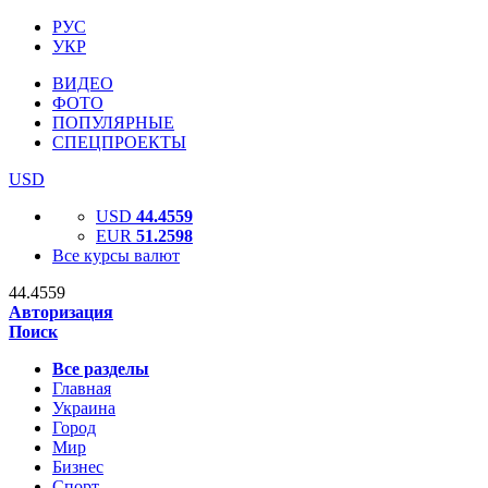
РУС
УКР
ВИДЕО
ФОТО
ПОПУЛЯРНЫЕ
СПЕЦПРОЕКТЫ
USD
USD
44.4559
EUR
51.2598
Все курсы валют
44.4559
Авторизация
Поиск
Все разделы
Главная
Украина
Город
Мир
Бизнес
Спорт