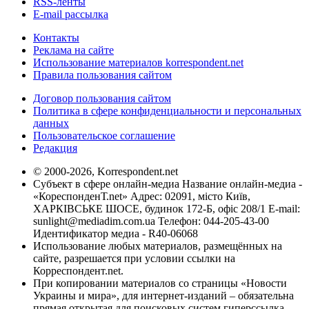
RSS-ленты
E-mail рассылка
Контакты
Реклама на сайте
Использование материалов korrespondent.net
Правила пользования сайтом
Договор пользования сайтом
Политика в сфере конфиденциальности и персональных
данных
Пользовательское соглашение
Редакция
© 2000-2026, Korrespondent.net
Субъект в сфере онлайн-медиа Название онлайн-медиа -
«КореспонденТ.net» Адрес: 02091, місто Київ,
ХАРКІВСЬКЕ ШОСЕ, будинок 172-Б, офіс 208/1 E-mail:
sunlight@mediadim.com.ua
Телефон: 044-205-43-00
Идентификатор медиа - R40-06068
Использование любых материалов, размещённых на
сайте, разрешается при условии ссылки на
Корреспондент.net.
При копировании материалов со страницы «Новости
Украины и мира», для интернет-изданий – обязательна
прямая открытая для поисковых систем гиперссылка.