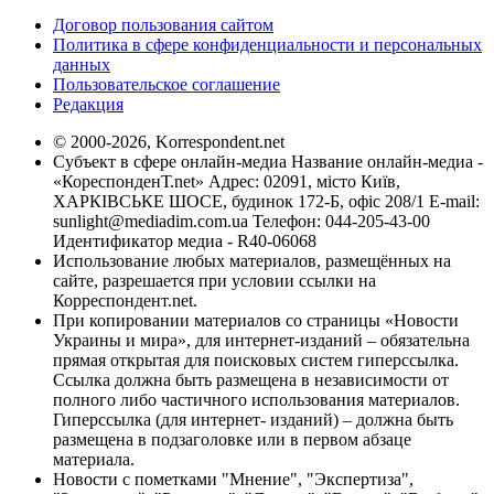
Договор пользования сайтом
Политика в сфере конфиденциальности и персональных
данных
Пользовательское соглашение
Редакция
© 2000-2026, Korrespondent.net
Субъект в сфере онлайн-медиа Название онлайн-медиа -
«КореспонденТ.net» Адрес: 02091, місто Київ,
ХАРКІВСЬКЕ ШОСЕ, будинок 172-Б, офіс 208/1 E-mail:
sunlight@mediadim.com.ua
Телефон: 044-205-43-00
Идентификатор медиа - R40-06068
Использование любых материалов, размещённых на
сайте, разрешается при условии ссылки на
Корреспондент.net.
При копировании материалов со страницы «Новости
Украины и мира», для интернет-изданий – обязательна
прямая открытая для поисковых систем гиперссылка.
Ссылка должна быть размещена в независимости от
полного либо частичного использования материалов.
Гиперссылка (для интернет- изданий) – должна быть
размещена в подзаголовке или в первом абзаце
материала.
Новости с пометками "Мнение", "Экспертиза",