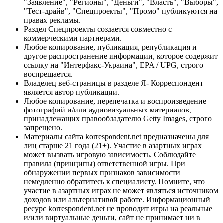
"Заявление", "Регионы", "Деньги", "Власть", "Выборы",
"Тест-драйв", "Спецпроекты", "Промо" публикуются на
правах рекламы.
Раздел Спецпроекты создается совместно с
коммерческими партнерами.
Любое копирование, публикация, републикация и
другое распространение информации, которое содержит
ссылку на "Интерфакс-Украина", EPA / UPG, строго
воспрещается.
Владелец веб-страницы в разделе Я- Корреспондент
является автор публикации.
Любое копирование, перепечатка и воспроизведение
фотографий и/или аудиовизуальных материалов,
принадлежащих правообладателю Getty Images, строго
запрещено.
Материалы сайта korrespondent.net предназначены для
лиц старше 21 года (21+). Участие в азартных играх
может вызвать игровую зависимость. Соблюдайте
правила (принципы) ответственной игры. При
обнаружении первых признаков зависимости
немедленно обратитесь к специалисту. Помните, что
участие в азартных играх не может являться источником
доходов или альтернативой работе. Информационный
ресурс korrespondent.net не проводит игры на реальные
и/или виртуальные деньги, сайт не принимает ни в