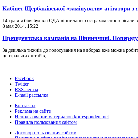
Кабінет Щербаківської «замінували» агітатори з 
14 травня біля будівлі ОДА вінничани з острахом спостерігали
8 мая 2014, 15:22
Президентська кампанія на Вінниччині. Поперед
За декілька тижнів до голосування на виборах вже можна роби
центральних штабів,
Facebook
Twitter
RSS-ленты
E-mail рассылка
Контакты
Реклама на сайте
Использование материалов korrespondent.net
Правила пользования сайтом
Договор пользования сайтом