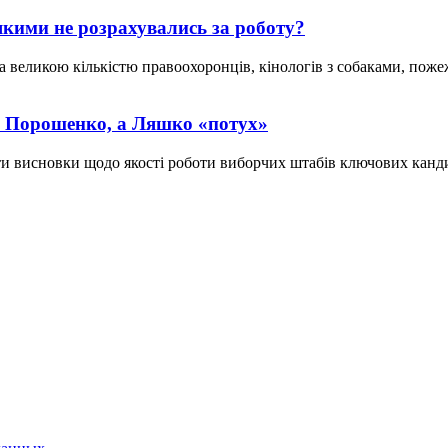
якими не розрахувались за роботу?
 за великою кількістю правоохоронців, кінологів з собаками, п
у Порошенко, а Ляшко «потух»
ти висновки щодо якості роботи виборчих штабів ключових канди