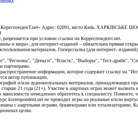
данных
«КореспонденТ.net» Адрес: 02091, місто Київ, ХАРКІВСЬКЕ ШОСЕ
8
 разрешается при условии ссылки на Корреспондент.net.
ины и мира», для интернет-изданий – обязательна прямая откры
спользования материалов. Гиперссылка (для интернет- изданий)
е", "Регионы", "Деньги", "Власть", "Выборы", "Тест-драйв", "
и партнерами.
распространение информации, которое содержит ссылку на "Инт
ется автор публикации.
графий и/или аудиовизуальных материалов, принадлежащих прав
ц старше 21 года (21+). Участие в азартных играх может вызват
зависимости немедленно обратитесь к специалисту. Помните, чт
с korrespondent.net не проводит игры на реальные и/или вирту
связаны с азартными играми, букмекерами или тотализаторами. 
ционных целях.