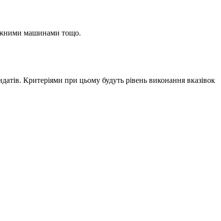
ожежними машинами тощо.
датів. Критеріями при цьому будуть рівень виконання вказівок