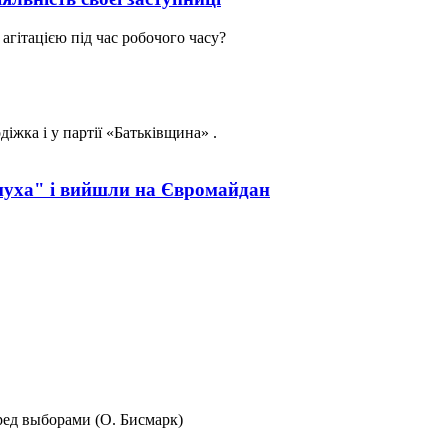
агітацією під час робочого часу?
діжка і у партії «Батьківщина» .
рнуха" і вийшли на Євромайдан
еред выборами (О. Бисмарк)