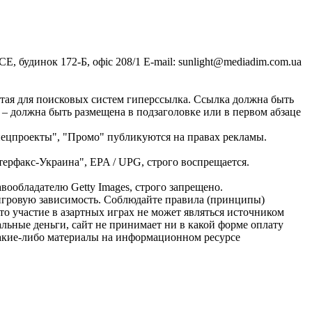
, будинок 172-Б, офіс 208/1 E-mail:
sunlight@mediadim.com.ua
тая для поисковых систем гиперссылка. Ссылка должна быть
 – должна быть размещена в подзаголовке или в первом абзаце
Спецпроекты", "Промо" публикуются на правах рекламы.
ерфакс-Украина", EPA / UPG, строго воспрещается.
ообладателю Getty Images, строго запрещено.
ь игровую зависимость. Соблюдайте правила (принципы)
о участие в азартных играх не может являться источником
альные деньги, сайт не принимает ни в какой форме оплату
Какие-либо материалы на информационном ресурсе