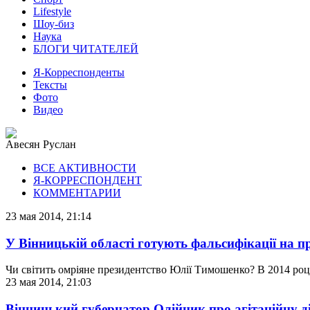
Lifestyle
Шоу-биз
Наука
БЛОГИ ЧИТАТЕЛЕЙ
Я-Корреспонденты
Тексты
Фото
Видео
Авесян Руслан
ВСЕ АКТИВНОСТИ
Я-КОРРЕСПОНДЕНТ
КОММЕНТАРИИ
23 мая 2014, 21:14
У Вінницькій області готують фальсифікації на 
Чи світить омріяне президентство Юлії Тимошенко? В 2014 році 
23 мая 2014, 21:03
Вінницький губернатор Олійник про агітаційну ді