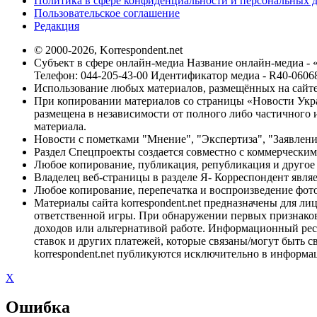
Политика в сфере конфиденциальности и персональных 
Пользовательское соглашение
Редакция
© 2000-2026, Korrespondent.net
Субъект в сфере онлайн-медиа Название онлайн-медиа - 
Телефон: 044-205-43-00 Идентификатор медиа - R40-0606
Использование любых материалов, размещённых на сайте,
При копировании материалов со страницы «Новости Укра
размещена в независимости от полного либо частичного и
материала.
Новости с пометками "Мнение", "Экспертиза", "Заявлени
Раздел Спецпроекты создается совместно с коммерческим
Любое копирование, публикация, републикация и другое 
Владелец веб-страницы в разделе Я- Корреспондент явля
Любое копирование, перепечатка и воспроизведение фото
Материалы сайта korrespondent.net предназначены для ли
ответственной игры. При обнаружении первых признаков 
доходов или альтернативой работе. Информационный ресур
ставок и других платежей, которые связаны/могут быть 
korrespondent.net публикуются исключительно в информа
X
Ошибка