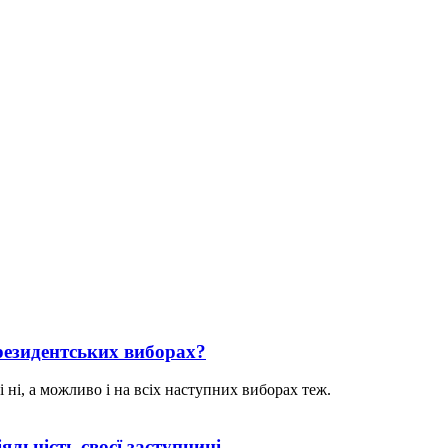
президентських виборах?
ні, а можливо і на всіх наступних виборах теж.
яльність своєї заступниці