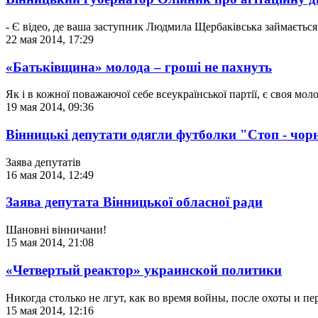
- Є відео, де ваша заступник Людмила Щербаківська займається 
22 мая 2014, 17:29
«Батьківщина» молода – гроші не пахнуть
Як і в кожної поважаючої себе всеукраїнської партії, є своя моло
19 мая 2014, 09:36
Вінницькі депутати одягли футболки "Стоп - чо
Заява депутатів
16 мая 2014, 12:49
Заява депутата Вінницької обласної ради
Шановні вінничани!
15 мая 2014, 21:08
«Четвертый реактор» украинской политики
Никогда столько не лгут, как во время войны, после охоты и п
15 мая 2014, 12:16