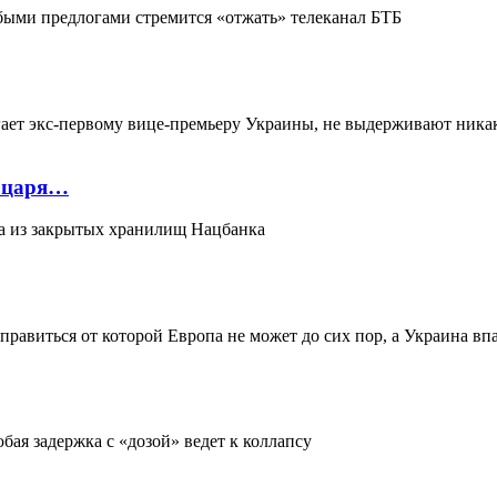
быми предлогами стремится «отжать» телеканал БТБ
ает экс-первому вице-премьеру Украины, не выдерживают ника
а царя…
аса из закрытых хранилищ Нацбанка
авиться от которой Европа не может до сих пор, а Украина впа
бая задержка с «дозой» ведет к коллапсу