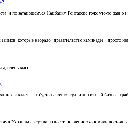
»?
ета, и по затаившемуся Нацбанку. Гонтарева тоже что-то давно н
х займов, которые набрало "правительство камикадзе", просто н
гам, очень высок
д
аинская власть как будто нарочно «душит» частный бизнес, гра
стями Украины средства на восстановление экономики восточны