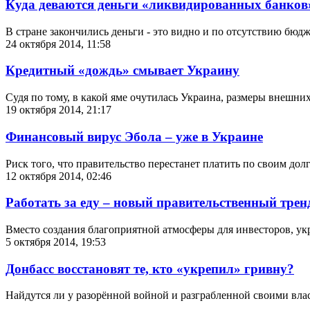
Куда деваются деньги «ликвидированных банков
В стране закончились деньги - это видно и по отсутствию бюдж
24 октября 2014, 11:58
Кредитный «дождь» смывает Украину
Судя по тому, в какой яме очутилась Украина, размеры внешни
19 октября 2014, 21:17
Финансовый вирус Эбола – уже в Украине
Риск того, что правительство перестанет платить по своим дол
12 октября 2014, 02:46
Работать за еду – новый правительственный трен
Вместо создания благоприятной атмосферы для инвесторов, укр
5 октября 2014, 19:53
Донбасс восстановят те, кто «укрепил» гривну?
Найдутся ли у разорённой войной и разграбленной своими вла