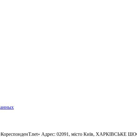
данных
«КореспонденТ.net» Адрес: 02091, місто Київ, ХАРКІВСЬКЕ ШОСЕ