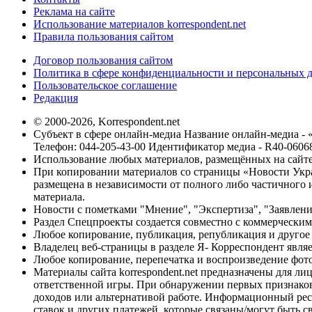
Реклама на сайте
Использование материалов korrespondent.net
Правила пользования сайтом
Договор пользования сайтом
Политика в сфере конфиденциальности и персональных 
Пользовательское соглашение
Редакция
© 2000-2026, Korrespondent.net
Субъект в сфере онлайн-медиа Название онлайн-медиа - 
Телефон: 044-205-43-00 Идентификатор медиа - R40-0606
Использование любых материалов, размещённых на сайте,
При копировании материалов со страницы «Новости Укра
размещена в независимости от полного либо частичного и
материала.
Новости с пометками "Мнение", "Экспертиза", "Заявлени
Раздел Спецпроекты создается совместно с коммерческим
Любое копирование, публикация, републикация и другое 
Владелец веб-страницы в разделе Я- Корреспондент явля
Любое копирование, перепечатка и воспроизведение фото
Материалы сайта korrespondent.net предназначены для ли
ответственной игры. При обнаружении первых признаков 
доходов или альтернативой работе. Информационный ресур
ставок и других платежей, которые связаны/могут быть 