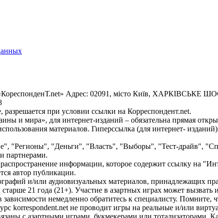
данных
«КореспонденТ.net» Адрес: 02091, місто Київ, ХАРКІВСЬКЕ ШОСЕ
8
 разрешается при условии ссылки на Корреспондент.net.
ины и мира», для интернет-изданий – обязательна прямая откры
спользования материалов. Гиперссылка (для интернет- изданий)
е", "Регионы", "Деньги", "Власть", "Выборы", "Тест-драйв", "
и партнерами.
распространение информации, которое содержит ссылку на "Инт
ется автор публикации.
графий и/или аудиовизуальных материалов, принадлежащих прав
ц старше 21 года (21+). Участие в азартных играх может вызват
зависимости немедленно обратитесь к специалисту. Помните, чт
с korrespondent.net не проводит игры на реальные и/или вирту
связаны с азартными играми, букмекерами или тотализаторами. 