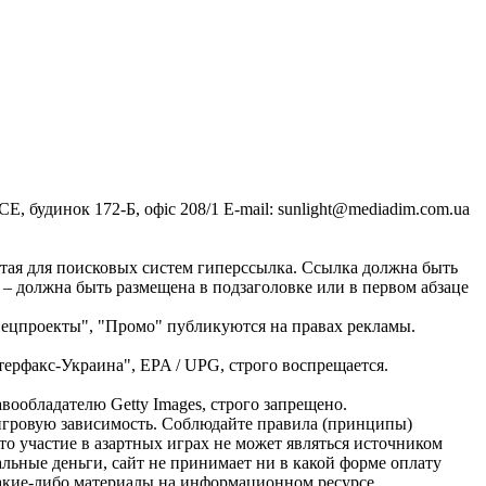
, будинок 172-Б, офіс 208/1 E-mail:
sunlight@mediadim.com.ua
тая для поисковых систем гиперссылка. Ссылка должна быть
 – должна быть размещена в подзаголовке или в первом абзаце
Спецпроекты", "Промо" публикуются на правах рекламы.
ерфакс-Украина", EPA / UPG, строго воспрещается.
ообладателю Getty Images, строго запрещено.
ь игровую зависимость. Соблюдайте правила (принципы)
о участие в азартных играх не может являться источником
альные деньги, сайт не принимает ни в какой форме оплату
Какие-либо материалы на информационном ресурсе