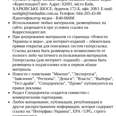
«КореспонденТ.net» Адрес: 02091, місто Київ,
ХАРКІВСЬКЕ ШОСЕ, будинок 172-Б, офіс 208/1 E-mail:
sunlight@mediadim.com.ua
Телефон: 044-205-43-00
Идентификатор медиа - R40-06068
Использование любых материалов, размещённых на
сайте, разрешается при условии ссылки на
Корреспондент.net.
При копировании материалов со страницы «Новости
Украины и мира», для интернет-изданий – обязательна
прямая открытая для поисковых систем гиперссылка.
Ссылка должна быть размещена в независимости от
полного либо частичного использования материалов.
Гиперссылка (для интернет- изданий) – должна быть
размещена в подзаголовке или в первом абзаце
материала.
Новости с пометками "Мнение", "Экспертиза",
"Заявление", "Регионы", "Деньги", "Власть", "Выборы",
"Тест-драйв", "Спецпроекты", "Промо" публикуются на
правах рекламы.
Раздел Спецпроекты создается совместно с
коммерческими партнерами.
Любое копирование, публикация, републикация и
другое распространение информации, которое содержит
ссылку на "Интерфакс-Украина", EPA / UPG, строго
воспрещается.