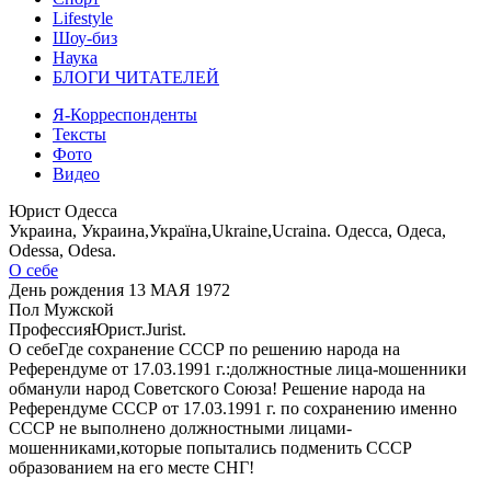
Lifestyle
Шоу-биз
Наука
БЛОГИ ЧИТАТЕЛЕЙ
Я-Корреспонденты
Тексты
Фото
Видео
Юрист Одесса
Украина, Украина,Україна,Ukraine,Ucraina. Одесса, Одеса,
Odessa, Odesa.
О себе
День рождения
13 МАЯ 1972
Пол
Мужской
Профессия
Юрист.Jurist.
О себе
Где сохранение СССР по решению народа на
Референдуме от 17.03.1991 г.:должностные лица-мошенники
обманули народ Советского Союза! Решение народа на
Референдуме СССР от 17.03.1991 г. по сохранению именно
СССР не выполнено должностными лицами-
мошенниками,которые попытались подменить СССР
образованием на его месте СНГ!