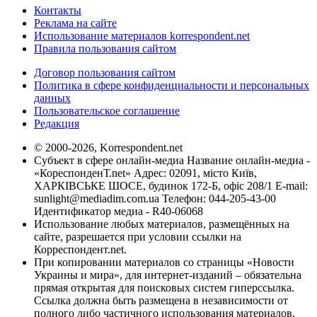
Контакты
Реклама на сайте
Использование материалов korrespondent.net
Правила пользования сайтом
Договор пользования сайтом
Политика в сфере конфиденциальности и персональных
данных
Пользовательское соглашение
Редакция
© 2000-2026, Korrespondent.net
Субъект в сфере онлайн-медиа Название онлайн-медиа -
«КореспонденТ.net» Адрес: 02091, місто Київ,
ХАРКІВСЬКЕ ШОСЕ, будинок 172-Б, офіс 208/1 E-mail:
sunlight@mediadim.com.ua
Телефон: 044-205-43-00
Идентификатор медиа - R40-06068
Использование любых материалов, размещённых на
сайте, разрешается при условии ссылки на
Корреспондент.net.
При копировании материалов со страницы «Новости
Украины и мира», для интернет-изданий – обязательна
прямая открытая для поисковых систем гиперссылка.
Ссылка должна быть размещена в независимости от
полного либо частичного использования материалов.