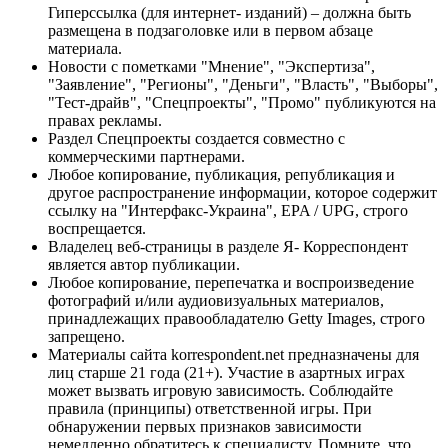
Гиперссылка (для интернет- изданий) – должна быть
размещена в подзаголовке или в первом абзаце
материала.
Новости с пометками "Мнение", "Экспертиза",
"Заявление", "Регионы", "Деньги", "Власть", "Выборы",
"Тест-драйв", "Спецпроекты", "Промо" публикуются на
правах рекламы.
Раздел Спецпроекты создается совместно с
коммерческими партнерами.
Любое копирование, публикация, републикация и
другое распространение информации, которое содержит
ссылку на "Интерфакс-Украина", EPA / UPG, строго
воспрещается.
Владелец веб-страницы в разделе Я- Корреспондент
является автор публикации.
Любое копирование, перепечатка и воспроизведение
фотографий и/или аудиовизуальных материалов,
принадлежащих правообладателю Getty Images, строго
запрещено.
Материалы сайта korrespondent.net предназначены для
лиц старше 21 года (21+). Участие в азартных играх
может вызвать игровую зависимость. Соблюдайте
правила (принципы) ответственной игры. При
обнаружении первых признаков зависимости
немедленно обратитесь к специалисту. Помните, что