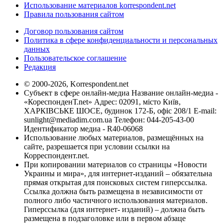
Использование материалов korrespondent.net
Правила пользования сайтом
Договор пользования сайтом
Политика в сфере конфиденциальности и персональных
данных
Пользовательское соглашение
Редакция
© 2000-2026, Korrespondent.net
Субъект в сфере онлайн-медиа Название онлайн-медиа -
«КореспонденТ.net» Адрес: 02091, місто Київ,
ХАРКІВСЬКЕ ШОСЕ, будинок 172-Б, офіс 208/1 E-mail:
sunlight@mediadim.com.ua
Телефон: 044-205-43-00
Идентификатор медиа - R40-06068
Использование любых материалов, размещённых на
сайте, разрешается при условии ссылки на
Корреспондент.net.
При копировании материалов со страницы «Новости
Украины и мира», для интернет-изданий – обязательна
прямая открытая для поисковых систем гиперссылка.
Ссылка должна быть размещена в независимости от
полного либо частичного использования материалов.
Гиперссылка (для интернет- изданий) – должна быть
размещена в подзаголовке или в первом абзаце