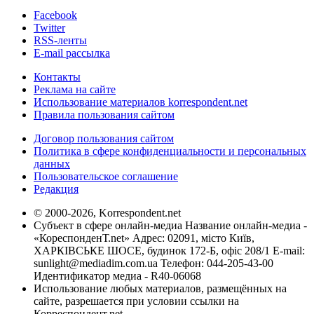
Facebook
Twitter
RSS-ленты
E-mail рассылка
Контакты
Реклама на сайте
Использование материалов korrespondent.net
Правила пользования сайтом
Договор пользования сайтом
Политика в сфере конфиденциальности и персональных
данных
Пользовательское соглашение
Редакция
© 2000-2026, Korrespondent.net
Субъект в сфере онлайн-медиа Название онлайн-медиа -
«КореспонденТ.net» Адрес: 02091, місто Київ,
ХАРКІВСЬКЕ ШОСЕ, будинок 172-Б, офіс 208/1 E-mail:
sunlight@mediadim.com.ua
Телефон: 044-205-43-00
Идентификатор медиа - R40-06068
Использование любых материалов, размещённых на
сайте, разрешается при условии ссылки на
Корреспондент.net.