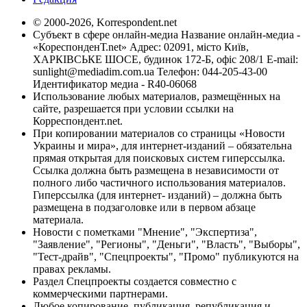
© 2000-2026, Korrespondent.net
Субъект в сфере онлайн-медиа Название онлайн-медиа -
«КореспонденТ.net» Адрес: 02091, місто Київ,
ХАРКІВСЬКЕ ШОСЕ, будинок 172-Б, офіс 208/1 E-mail:
sunlight@mediadim.com.ua
Телефон: 044-205-43-00
Идентификатор медиа - R40-06068
Использование любых материалов, размещённых на
сайте, разрешается при условии ссылки на
Корреспондент.net.
При копировании материалов со страницы «Новости
Украины и мира», для интернет-изданий – обязательна
прямая открытая для поисковых систем гиперссылка.
Ссылка должна быть размещена в независимости от
полного либо частичного использования материалов.
Гиперссылка (для интернет- изданий) – должна быть
размещена в подзаголовке или в первом абзаце
материала.
Новости с пометками "Мнение", "Экспертиза",
"Заявление", "Регионы", "Деньги", "Власть", "Выборы",
"Тест-драйв", "Спецпроекты", "Промо" публикуются на
правах рекламы.
Раздел Спецпроекты создается совместно с
коммерческими партнерами.
Любое копирование, публикация, републикация и