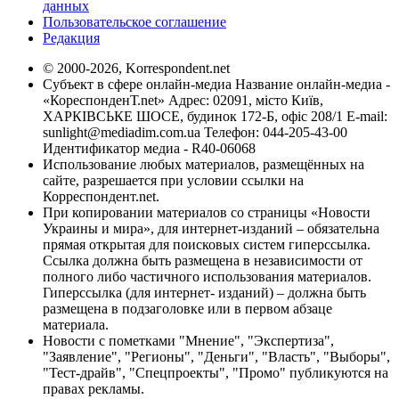
данных
Пользовательское соглашение
Редакция
© 2000-2026, Korrespondent.net
Субъект в сфере онлайн-медиа Название онлайн-медиа -
«КореспонденТ.net» Адрес: 02091, місто Київ,
ХАРКІВСЬКЕ ШОСЕ, будинок 172-Б, офіс 208/1 E-mail:
sunlight@mediadim.com.ua
Телефон: 044-205-43-00
Идентификатор медиа - R40-06068
Использование любых материалов, размещённых на
сайте, разрешается при условии ссылки на
Корреспондент.net.
При копировании материалов со страницы «Новости
Украины и мира», для интернет-изданий – обязательна
прямая открытая для поисковых систем гиперссылка.
Ссылка должна быть размещена в независимости от
полного либо частичного использования материалов.
Гиперссылка (для интернет- изданий) – должна быть
размещена в подзаголовке или в первом абзаце
материала.
Новости с пометками "Мнение", "Экспертиза",
"Заявление", "Регионы", "Деньги", "Власть", "Выборы",
"Тест-драйв", "Спецпроекты", "Промо" публикуются на
правах рекламы.