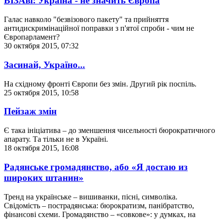
ВІЗАві: Україна - не значить Європа
Галас навколо "безвізового пакету" та прийняття
антидискримінаційної поправки з п'ятої спроби - чим не
Європарламент?
30 октября 2015, 07:32
Засинай, Україно...
На східному фронті Європи без змін. Другий рік поспіль.
25 октября 2015, 10:58
Пейзаж змін
Є така ініціатива – до зменшення чисельності бюрократичного
апарату. Та тільки не в Україні.
18 октября 2015, 16:08
Радянське громадянство, або «Я достаю из
широких штанин»
Тренд на українське – вишиванки, пісні, символіка.
Свідомість – пострадянська: бюрократизм, панібратство,
фінансові схеми. Громадянство – «совкове»: у думках, на