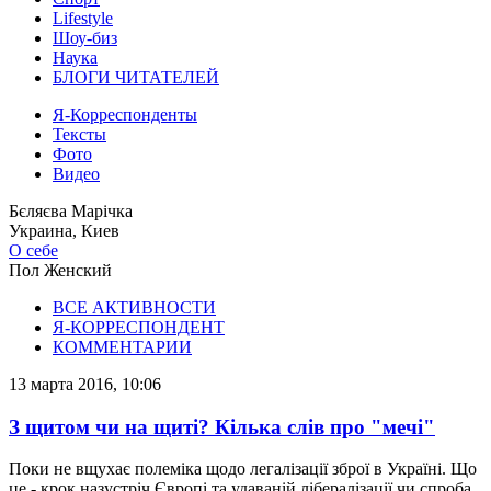
Lifestyle
Шоу-биз
Наука
БЛОГИ ЧИТАТЕЛЕЙ
Я-Корреспонденты
Тексты
Фото
Видео
Бєляєва Марічка
Украина, Киев
О себе
Пол
Женский
ВСЕ АКТИВНОСТИ
Я-КОРРЕСПОНДЕНТ
КОММЕНТАРИИ
13 марта 2016, 10:06
З щитом чи на щиті? Кілька слів про "мечі"
Поки не вщухає полеміка щодо легалізації зброї в Україні. Що
це - крок назустріч Європі та удаваній лібералізації чи спроба