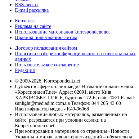
RSS-ленты
E-mail рассылка
Контакты
Реклама на сайте
Использование материалов korrespondent.net
Правила пользования сайтом
Договор пользования сайтом
Политика в сфере конфиденциальности и персональных
данных
Пользовательское соглашение
Редакция
© 2000-2026, Korrespondent.net
Субъект в сфере онлайн-медиа Название онлайн-медиа -
«КореспонденТ.net» Адрес: 02091, місто Київ,
ХАРКІВСЬКЕ ШОСЕ, будинок 172-Б, офіс 208/1 E-mail:
sunlight@mediadim.com.ua
Телефон: 044-205-43-00
Идентификатор медиа - R40-06068
Использование любых материалов, размещённых на
сайте, разрешается при условии ссылки на
Корреспондент.net.
При копировании материалов со страницы «Новости
Украины и мира», для интернет-изданий – обязательна