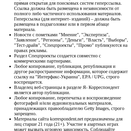
прямая открытая для поисковых систем гиперссылка.
Ссылка должна быть размещена в независимости от
полного либо частичного использования материалов.
Гиперссылка (для интернет- изданий) – должна быть
размещена в подзаголовке или в первом абзаце
материала.
Новости с пометками "Мнение", "Экспертиза",
"Заявление", "Регионы", "Деньги", "Власть", "Выборы",
"Тест-драйв", "Спецпроекты", "Промо" публикуются на
правах рекламы.
Раздел Спецпроекты создается совместно с
коммерческими партнерами.
Любое копирование, публикация, републикация и
другое распространение информации, которое содержит
ссылку на "Интерфакс-Украина", EPA / UPG, строго
воспрещается.
Владелец веб-страницы в разделе Я- Корреспондент
является автор публикации.
Любое копирование, перепечатка и воспроизведение
фотографий и/или аудиовизуальных материалов,
принадлежащих правообладателю Getty Images, строго
запрещено.
Материалы сайта korrespondent.net предназначены для
лиц старше 21 года (21+). Участие в азартных играх
может вызвать игровую зависимость. Соблюдайте