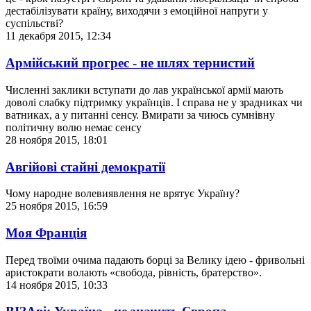
дестабілізувати країну, виходячи з емоційної напруги у
суспільстві?
11 декабря 2015, 12:34
Армійський прогрес - не шлях тернистий
Численні заклики вступати до лав української армії мають
доволі слабку підтримку українців. І справа не у зрадниках чи
ватниках, а у питанні сенсу. Вмирати за чиюсь сумнівну
політичну волю немає сенсу
28 ноября 2015, 18:01
Авгійові стайні демократії
Чому народне волевиявлення не врятує Україну?
25 ноября 2015, 16:59
Моя Франція
Перед твоїми очима падають борці за Велику ідею - фривольні
аристократи волають «свобода, рівність, братерство».
14 ноября 2015, 10:33