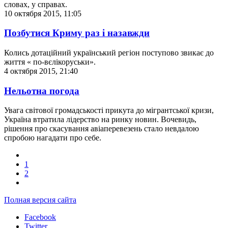
словах, у справах.
10 октября 2015, 11:05
Позбутися Криму раз і назавжди
Колись дотаційний український регіон поступово звикає до
життя « по-вєлікоруськи».
4 октября 2015, 21:40
Нельотна погода
Увага світової громадськості прикута до мігрантської кризи,
Україна втратила лідерство на ринку новин. Вочевидь,
рішення про скасування авіаперевезень стало невдалою
спробою нагадати про себе.
1
2
Полная версия сайта
Facebook
Twitter