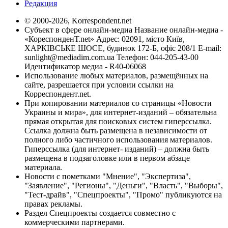
Редакция
© 2000-2026, Korrespondent.net
Субъект в сфере онлайн-медиа Название онлайн-медиа -
«КореспонденТ.net» Адрес: 02091, місто Київ,
ХАРКІВСЬКЕ ШОСЕ, будинок 172-Б, офіс 208/1 E-mail:
sunlight@mediadim.com.ua
Телефон: 044-205-43-00
Идентификатор медиа - R40-06068
Использование любых материалов, размещённых на
сайте, разрешается при условии ссылки на
Корреспондент.net.
При копировании материалов со страницы «Новости
Украины и мира», для интернет-изданий – обязательна
прямая открытая для поисковых систем гиперссылка.
Ссылка должна быть размещена в независимости от
полного либо частичного использования материалов.
Гиперссылка (для интернет- изданий) – должна быть
размещена в подзаголовке или в первом абзаце
материала.
Новости с пометками "Мнение", "Экспертиза",
"Заявление", "Регионы", "Деньги", "Власть", "Выборы",
"Тест-драйв", "Спецпроекты", "Промо" публикуются на
правах рекламы.
Раздел Спецпроекты создается совместно с
коммерческими партнерами.