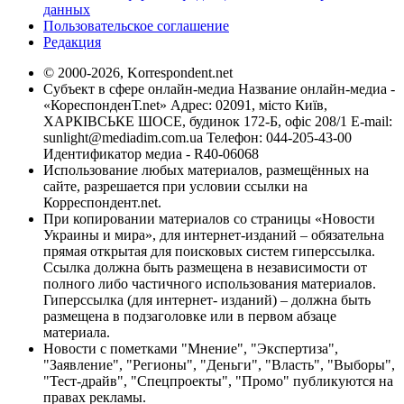
данных
Пользовательское соглашение
Редакция
© 2000-2026, Korrespondent.net
Субъект в сфере онлайн-медиа Название онлайн-медиа -
«КореспонденТ.net» Адрес: 02091, місто Київ,
ХАРКІВСЬКЕ ШОСЕ, будинок 172-Б, офіс 208/1 E-mail:
sunlight@mediadim.com.ua
Телефон: 044-205-43-00
Идентификатор медиа - R40-06068
Использование любых материалов, размещённых на
сайте, разрешается при условии ссылки на
Корреспондент.net.
При копировании материалов со страницы «Новости
Украины и мира», для интернет-изданий – обязательна
прямая открытая для поисковых систем гиперссылка.
Ссылка должна быть размещена в независимости от
полного либо частичного использования материалов.
Гиперссылка (для интернет- изданий) – должна быть
размещена в подзаголовке или в первом абзаце
материала.
Новости с пометками "Мнение", "Экспертиза",
"Заявление", "Регионы", "Деньги", "Власть", "Выборы",
"Тест-драйв", "Спецпроекты", "Промо" публикуются на
правах рекламы.