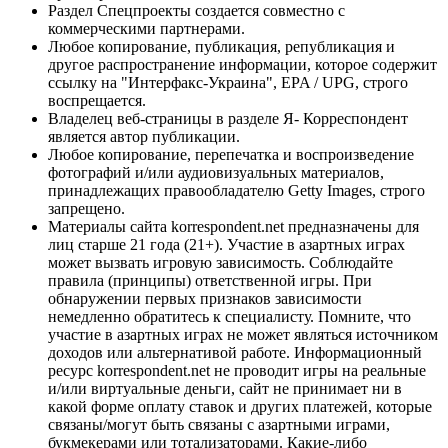
Раздел Спецпроекты создается совместно с
коммерческими партнерами.
Любое копирование, публикация, републикация и
другое распространение информации, которое содержит
ссылку на "Интерфакс-Украина", EPA / UPG, строго
воспрещается.
Владелец веб-страницы в разделе Я- Корреспондент
является автор публикации.
Любое копирование, перепечатка и воспроизведение
фотографий и/или аудиовизуальных материалов,
принадлежащих правообладателю Getty Images, строго
запрещено.
Материалы сайта korrespondent.net предназначены для
лиц старше 21 года (21+). Участие в азартных играх
может вызвать игровую зависимость. Соблюдайте
правила (принципы) ответственной игры. При
обнаружении первых признаков зависимости
немедленно обратитесь к специалисту. Помните, что
участие в азартных играх не может являться источником
доходов или альтернативой работе. Информационный
ресурс korrespondent.net не проводит игры на реальные
и/или виртуальные деньги, сайт не принимает ни в
какой форме оплату ставок и других платежей, которые
связаны/могут быть связаны с азартными играми,
букмекерами или тотализаторами. Какие-либо