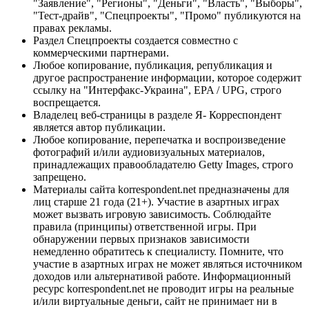
"Заявление", "Регионы", "Деньги", "Власть", "Выборы",
"Тест-драйв", "Спецпроекты", "Промо" публикуются на
правах рекламы.
Раздел Спецпроекты создается совместно с
коммерческими партнерами.
Любое копирование, публикация, републикация и
другое распространение информации, которое содержит
ссылку на "Интерфакс-Украина", EPA / UPG, строго
воспрещается.
Владелец веб-страницы в разделе Я- Корреспондент
является автор публикации.
Любое копирование, перепечатка и воспроизведение
фотографий и/или аудиовизуальных материалов,
принадлежащих правообладателю Getty Images, строго
запрещено.
Материалы сайта korrespondent.net предназначены для
лиц старше 21 года (21+). Участие в азартных играх
может вызвать игровую зависимость. Соблюдайте
правила (принципы) ответственной игры. При
обнаружении первых признаков зависимости
немедленно обратитесь к специалисту. Помните, что
участие в азартных играх не может являться источником
доходов или альтернативой работе. Информационный
ресурс korrespondent.net не проводит игры на реальные
и/или виртуальные деньги, сайт не принимает ни в