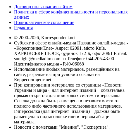
Договор пользования сайтом
Политика в сфере конфиденциальности и персональных
данных
Пользовательское соглашение
Редакция
© 2000-2026, Korrespondent.net
Субъект в сфере онлайн-медиа Название онлайн-медиа -
«КореспонденТ.net» Адрес: 02091, місто Київ,
ХАРКІВСЬКЕ ШОСЕ, будинок 172-Б, офіс 208/1 E-mail:
sunlight@mediadim.com.ua
Телефон: 044-205-43-00
Идентификатор медиа - R40-06068
Использование любых материалов, размещённых на
сайте, разрешается при условии ссылки на
Корреспондент.net.
При копировании материалов со страницы «Новости
Украины и мира», для интернет-изданий – обязательна
прямая открытая для поисковых систем гиперссылка.
Ссылка должна быть размещена в независимости от
полного либо частичного использования материалов.
Гиперссылка (для интернет- изданий) – должна быть
размещена в подзаголовке или в первом абзаце
материала.
Новости с пометками "Мнение", "Экспертиза",