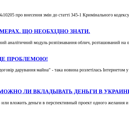
у №10205 про внесення змін до статті 345-1 Кримінального кодекс
МЕРАХ. ЩО НЕОБХІДНО ЗНАТИ.
й аналітичний модуль розпізнавання облич, розташований на огл
УДЕ ПРОБЛЕМОЮ!
договір дарування майна" - така новина розлетілась Інтернетом 
МОЖНО ЛИ ВКЛАДЫВАТЬ ДЕНЬГИ В УКРАИН
ло или вложить деньги в перспективный проект одного желания и