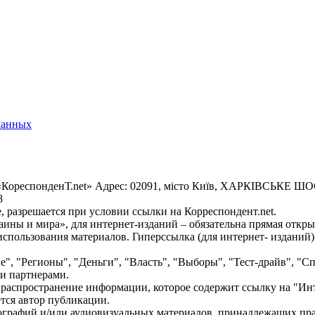
данных
«КореспонденТ.net» Адрес: 02091, місто Київ, ХАРКІВСЬКЕ ШОСЕ
8
 разрешается при условии ссылки на Корреспондент.net.
ины и мира», для интернет-изданий – обязательна прямая откры
спользования материалов. Гиперссылка (для интернет- изданий)
е", "Регионы", "Деньги", "Власть", "Выборы", "Тест-драйв", "
и партнерами.
распространение информации, которое содержит ссылку на "Инт
ется автор публикации.
графий и/или аудиовизуальных материалов, принадлежащих прав