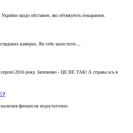
у України щодо обставин, які обтяжують покарання.
ядових камерах. Як себе захистити....
у серпні 2016 року. Запевняю - ЦЕ НЕ ТАК! А справа ось в
Е?
 наличия финансов недостаточно.