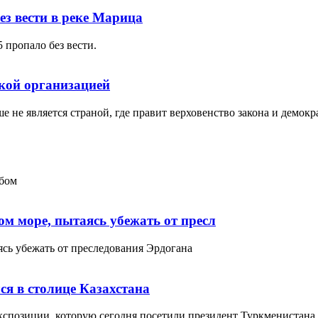
ез вести в реке Марица
 пропало без вести.
кой организацией
 не является страной, где правит верховенство закона и демок
абом
ом море, пытаясь убежать от пресл
ясь убежать от преследования Эрдогана
я в столице Казахстана
спозиции, которую сегодня посетили президент Туркменистана