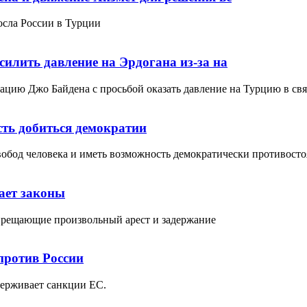
осла России в Турции
илить давление на Эрдогана из-за на
цию Джо Байдена с просьбой оказать давление на Турцию в свя
ть добиться демократии
бод человека и иметь возможность демократически противостоят
ает законы
прещающие произвольный арест и задержание
против России
держивает санкции ЕС.