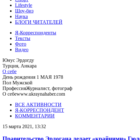
Lifestyle
Шоу-биз
Наука
БЛОГИ ЧИТАТЕЛЕЙ
Я-Корреспонденты
Тексты
Фото
Видео
Юнус Эрдогду
Турция, Анкара
О себе
День рождения
1 МАЯ 1978
Пол
Мужской
Профессия
Журналист, фотограф
О себе
www.ukraynahaber.com
ВСЕ АКТИВНОСТИ
Я-КОРРЕСПОНДЕНТ
КОММЕНТАРИИ
15 марта 2021, 13:32
Правительство Эрдогана делает «крайними» Гюле