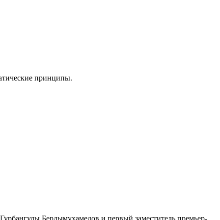
ратические принципы.
 Гурбангулы Бердымухамедов и первый заместитель премьер-