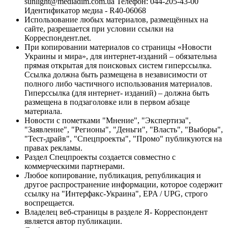
sunlight@mediadim.com.ua
Телефон: 044-205-43-00
Идентификатор медиа - R40-06068
Использование любых материалов, размещённых на
сайте, разрешается при условии ссылки на
Корреспондент.net.
При копировании материалов со страницы «Новости
Украины и мира», для интернет-изданий – обязательна
прямая открытая для поисковых систем гиперссылка.
Ссылка должна быть размещена в независимости от
полного либо частичного использования материалов.
Гиперссылка (для интернет- изданий) – должна быть
размещена в подзаголовке или в первом абзаце
материала.
Новости с пометками "Мнение", "Экспертиза",
"Заявление", "Регионы", "Деньги", "Власть", "Выборы",
"Тест-драйв", "Спецпроекты", "Промо" публикуются на
правах рекламы.
Раздел Спецпроекты создается совместно с
коммерческими партнерами.
Любое копирование, публикация, републикация и
другое распространение информации, которое содержит
ссылку на "Интерфакс-Украина", EPA / UPG, строго
воспрещается.
Владелец веб-страницы в разделе Я- Корреспондент
является автор публикации.