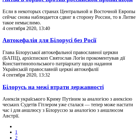
Если в некоторых странах Центральной и Восточной Европы
сейчас снова наблюдается сдвиг в сторону России, то в Литве
такое немыслимо.
4 сентября 2020, 13:40
Автокефалія для Білорусі без Росії
Глава Білоруської автокефальної православної церкви
(БАПЦ), архієпископ Святослав Логін прокоментував дії
Константинопольського патріархату щодо надання
Українській православній церкві автокефалії
4 сентября 2020, 13:32
Білорусь на межі втрати державності
Анексія україського Криму Путіним за аналогією з анексією
чеських Судетів Гітлером уже сталася — тепер може настати
час і для аншлюсу з Білоруссю за аналогією з аншлюсом
Австрії.
1
2