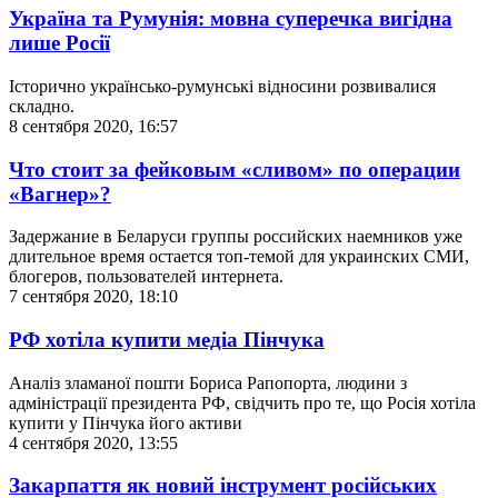
Україна та Румунія: мовна суперечка вигідна
лише Росії
Історично українсько-румунські відносини розвивалися
складно.
8 сентября 2020, 16:57
Что стоит за фейковым «сливом» по операции
«Вагнер»?
Задержание в Беларуси группы российских наемников уже
длительное время остается топ-темой для украинских СМИ,
блогеров, пользователей интернета.
7 сентября 2020, 18:10
РФ хотіла купити медіа Пінчука
Аналіз зламаної пошти Бориса Рапопорта, людини з
адміністрації президента РФ, свідчить про те, що Росія хотіла
купити у Пінчука його активи
4 сентября 2020, 13:55
Закарпаття як новий інструмент російських