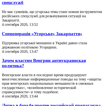
спецслужб
Не має сумнівів, що угорська тема стане новим інструментом
російських спецслужб для розкачування ситуації на
Закарпатті.
4 сентября 2020, 13:52
Cпецоперація «Угорське» Закарпаття»
Підтримка угорської меншини в Україні давно стала
державною політикою Угорщини.
4 сентября 2020, 13:47
Зачем властям Венгрии антиукраинская
политика?
Венгерские власти в последнее время продуцируют
многочисленные информационные поводы на тему «защиты
прав венгерских национальных меньшинств в смежных
государствах», «возобновление исторической
справедливости» и тому подобное.
4 сентября 2020, 13:44
Литва в борьбе против российской пропаганды