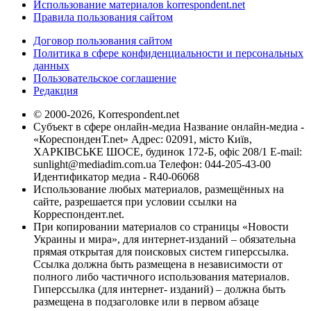
Использование материалов korrespondent.net
Правила пользования сайтом
Договор пользования сайтом
Политика в сфере конфиденциальности и персональных
данных
Пользовательское соглашение
Редакция
© 2000-2026, Korrespondent.net
Субъект в сфере онлайн-медиа Название онлайн-медиа -
«КореспонденТ.net» Адрес: 02091, місто Київ,
ХАРКІВСЬКЕ ШОСЕ, будинок 172-Б, офіс 208/1 E-mail:
sunlight@mediadim.com.ua
Телефон: 044-205-43-00
Идентификатор медиа - R40-06068
Использование любых материалов, размещённых на
сайте, разрешается при условии ссылки на
Корреспондент.net.
При копировании материалов со страницы «Новости
Украины и мира», для интернет-изданий – обязательна
прямая открытая для поисковых систем гиперссылка.
Ссылка должна быть размещена в независимости от
полного либо частичного использования материалов.
Гиперссылка (для интернет- изданий) – должна быть
размещена в подзаголовке или в первом абзаце