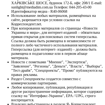
ХАРКІВСЬКЕ ШОСЕ, будинок 172-Б, офіс 208/1 E-mail:
sunlight@mediadim.com.ua
Телефон: 044-205-43-00
Идентификатор медиа - R40-06068
Использование любых материалов, размещённых на
сайте, разрешается при условии ссылки на
Корреспондент.net.
При копировании материалов со страницы «Новости
Украины и мира», для интернет-изданий – обязательна
прямая открытая для поисковых систем гиперссылка.
Ссылка должна быть размещена в независимости от
полного либо частичного использования материалов.
Гиперссылка (для интернет- изданий) – должна быть
размещена в подзаголовке или в первом абзаце
материала.
Новости с пометками "Мнение", "Экспертиза",
"Заявление", "Регионы", "Деньги", "Власть", "Выборы",
"Тест-драйв", "Спецпроекты", "Промо" публикуются на
правах рекламы.
Раздел Спецпроекты создается совместно с
коммерческими партнерами.
Любое копирование, публикация, републикация и
другое распространение информации, которое содержит
ссылку на "Интерфакс-Украина", EPA / UPG, строго
воспрещается.
Владелец веб-страницы в разделе Я- Корреспондент