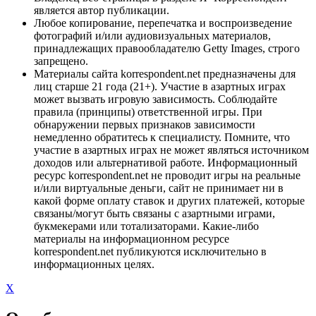
является автор публикации.
Любое копирование, перепечатка и воспроизведение
фотографий и/или аудиовизуальных материалов,
принадлежащих правообладателю Getty Images, строго
запрещено.
Материалы сайта korrespondent.net предназначены для
лиц старше 21 года (21+). Участие в азартных играх
может вызвать игровую зависимость. Соблюдайте
правила (принципы) ответственной игры. При
обнаружении первых признаков зависимости
немедленно обратитесь к специалисту. Помните, что
участие в азартных играх не может являться источником
доходов или альтернативой работе. Информационный
ресурс korrespondent.net не проводит игры на реальные
и/или виртуальные деньги, сайт не принимает ни в
какой форме оплату ставок и других платежей, которые
связаны/могут быть связаны с азартными играми,
букмекерами или тотализаторами. Какие-либо
материалы на информационном ресурсе
korrespondent.net публикуются исключительно в
информационных целях.
X