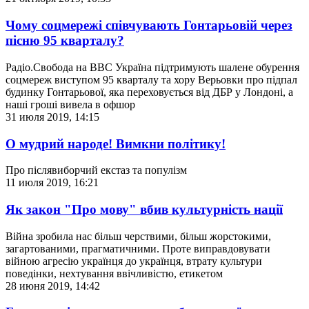
Чому соцмережі співчувають Гонтарьовій через
пісню 95 кварталу?
Радіо.Свобода на ВВС Україна підтримують шалене обурення
соцмереж виступом 95 кварталу та хору Верьовки про підпал
будинку Гонтарьової, яка переховується від ДБР у Лондоні, а
наші гроші вивела в офшор
31 июля 2019, 14:15
О мудрий народе! Вимкни політику!
Про післявиборчий екстаз та популізм
11 июля 2019, 16:21
Як закон "Про мову" вбив культурність нації
Війна зробила нас більш черствими, більш жорстокими,
загартованими, прагматичними. Проте виправдовувати
війною агресію українця до українця, втрату культури
поведінки, нехтування ввічливістю, етикетом
28 июня 2019, 14:42