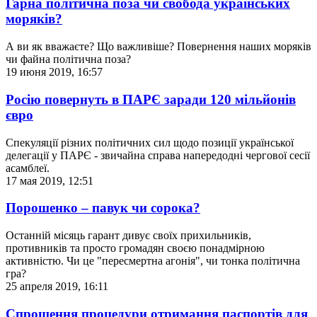
Гарна політична поза чи свобода українських
моряків?
А ви як вважаєте? Що важливіше? Повернення наших моряків
чи файна політична поза?
19 июня 2019, 16:57
Росію повернуть в ПАРЄ заради 120 мільйонів
євро
Спекуляції різних політичних сил щодо позиції української
делегації у ПАРЄ - звичайна справа напередодні чергової сесії
асамблеї.
17 мая 2019, 12:51
Порошенко – павук чи сорока?
Останній місяць гарант дивує своїх прихильників,
противників та просто громадян своєю понадмірною
активністю. Чи це "пересмертна агонія", чи тонка політична
гра?
25 апреля 2019, 16:11
Спрощення процедури отримання паспортів для