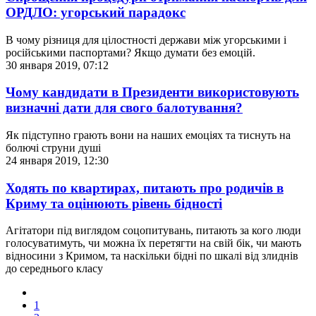
ОРДЛО: угорський парадокс
В чому різниця для цілостності держави між угорськими і
російськими паспортами? Якщо думати без емоцій.
30 января 2019, 07:12
Чому кандидати в Президенти використовують
визначні дати для свого балотування?
Як підступно грають вони на наших емоціях та тиснуть на
болючі струни душі
24 января 2019, 12:30
Ходять по квартирах, питають про родичів в
Криму та оцінюють рівень бідності
Агітатори під виглядом соцопитувань, питають за кого люди
голосуватимуть, чи можна їх перетягти на свій бік, чи мають
відносини з Кримом, та наскільки бідні по шкалі від злиднів
до середнього класу
1