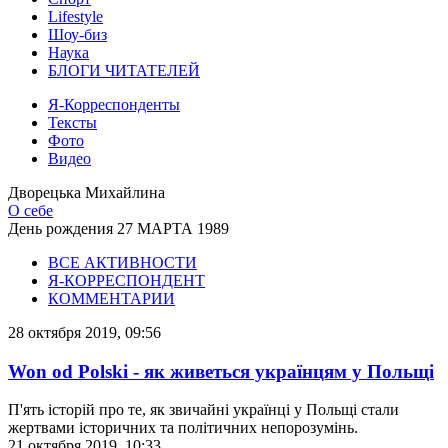
Lifestyle
Шоу-биз
Наука
БЛОГИ ЧИТАТЕЛЕЙ
Я-Корреспонденты
Тексты
Фото
Видео
Дворецька Михайлина
О себе
День рождения
27 МАРТА 1989
ВСЕ АКТИВНОСТИ
Я-КОРРЕСПОНДЕНТ
КОММЕНТАРИИ
28 октября 2019, 09:56
Won od Polski - як живеться українцям у Польщі
П'ять історій про те, як звичайні українці у Польщі стали
жертвами історичних та політичних непорозумінь.
21 октября 2019, 10:33