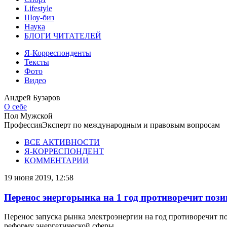
Lifestyle
Шоу-биз
Наука
БЛОГИ ЧИТАТЕЛЕЙ
Я-Корреспонденты
Тексты
Фото
Видео
Андрей Бузаров
О себе
Пол
Мужской
Профессия
Эксперт по международным и правовым вопросам
ВСЕ АКТИВНОСТИ
Я-КОРРЕСПОНДЕНТ
КОММЕНТАРИИ
19 июня 2019, 12:58
Перенос энергорынка на 1 год противоречит поз
Перенос запуска рынка электроэнергии на год противоречит 
реформу энергетической сферы