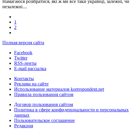
Намагаюся розібратися, які ж ми все таки українці, залежні, чи
незалежні....
1
2
Полная версия сайта
Facebook
Twitter
RSS-ленты
E-mail рассылка
Контакты
Реклама на сайте
Использование материалов korrespondent.net
Правила пользования сайтом
Договор пользования сайтом
Политика в сфере конфиденциальности и персональных
данных
Пользовательское соглашение
Редакция