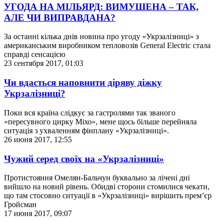
УГОДА НА МІЛЬЯРД: ВИМУШЕНА – ТАК,
АЛЕ ЧИ ВИПРАВДАНА?
За останні кілька днів новина про угоду «Укрзалізниці» з
американським виробником тепловозів General Electric стала
справді сенсацією
23 сентября 2017, 01:03
Чи вдасться наповнити діряву діжку
Укрзалізниці?
Поки вся країна слідкує за гастролями так званого
«пересувного цирку Міхо», мене щось більше перейняла
ситуація з ухваленням фінплану «Укрзалізниці».
26 июня 2017, 12:55
Чужий серед своїх на «Укрзалізниці»
Протистояння Омелян-Бальчун буквально за лічені дні
вийшло на новий рівень. Обидві сторони стомилися чекати,
що там стосовно ситуації в «Укрзалізниці» вирішить прем’єр
Гройсман
17 июня 2017, 09:07