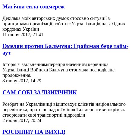
Магічна сила соцмереж
Декілька моїх авторських думок стосовно ситуації з
принципами організації роботи «Укрзалізниці» на західних
кордонах України
11 июня 2017, 21:41
Омелян протии Бальчуна: Гройсман бере тайм-
аут
Історія зі звільненням/перепризначенням керівника
Укрзалізниці Войцеха Бальчуна отримала несподіване
продовження.
8 июня 2017, 14:29
САМ СОБІ ЗАЛІЗНИЧНИК
Розбрат на Укрзалізниці відштовхує клієнтів національного
перевізника, проте не надає їм іншої альтернативи окрім як
створювати свої транспортні підрозділи
2 июня 2017, 20:24
РОСІЯНИ? НА ВИХІД!