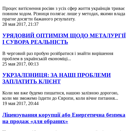
Процес витіснення росіян з усіх сфер життя українців триває
повним ходом. Різниця полягає лише у методах, якими влада
прагне досягти бажаного результату.
28 мая 2017, 21:37
УРЯДОВИЙ ОПТИМІЗМ ЩОДО МЕТАЛУРГІЇ
І СУВОРА РЕАЛЬНІСТЬ
В черговий раз пробую розібратися і знайти вирішення
проблем в українській економіці...
25 мая 2017, 00:13
УКРЗАЛІЗНИЦЯ: ЗА НАШІ ПРОБЛЕМИ
ЗАПЛАТИТЬ КЛІЄНТ
Коли ми вже будемо пишатися, нашою залізною дорогою,
коли ми зможемо їздити до Європи, коли вічне питання...
19 мая 2017, 20:44
Ліцензування корупції або Енергетична безпека
на продаж «для обраних»