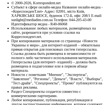
© 2000-2026, Korrespondent.net
Субъект в сфере онлайн-медиа Название онлайн-медиа -
«КореспонденТ.net» Адрес: 02091, місто Київ,
ХАРКІВСЬКЕ ШОСЕ, будинок 172-Б, офіс 208/1 E-mail:
sunlight@mediadim.com.ua
Телефон: 044-205-43-00
Идентификатор медиа - R40-06068
Использование любых материалов, размещённых на
сайте, разрешается при условии ссылки на
Корреспондент.net.
При копировании материалов со страницы «Новости
Украины и мира», для интернет-изданий – обязательна
прямая открытая для поисковых систем гиперссылка.
Ссылка должна быть размещена в независимости от
полного либо частичного использования материалов.
Гиперссылка (для интернет- изданий) – должна быть
размещена в подзаголовке или в первом абзаце
материала.
Новости с пометками "Мнение", "Экспертиза",
"Заявление", "Регионы", "Деньги", "Власть", "Выборы",
"Тест-драйв", "Спецпроекты", "Промо" публикуются на
правах рекламы.
Раздел Спецпроекты создается совместно с
коммерческими партнерами.
Любое копирование, публикация, републикация и
другое распространение информации, которое содержит