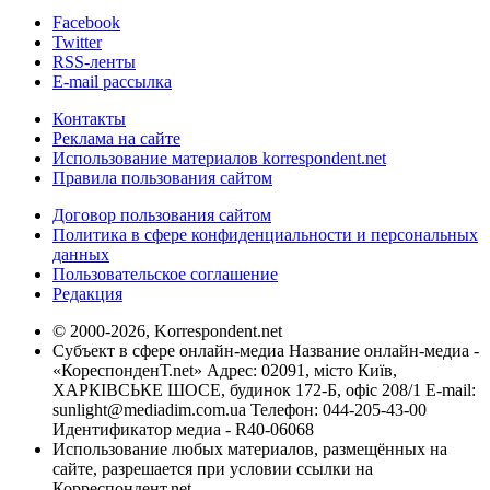
Facebook
Twitter
RSS-ленты
E-mail рассылка
Контакты
Реклама на сайте
Использование материалов korrespondent.net
Правила пользования сайтом
Договор пользования сайтом
Политика в сфере конфиденциальности и персональных
данных
Пользовательское соглашение
Редакция
© 2000-2026, Korrespondent.net
Субъект в сфере онлайн-медиа Название онлайн-медиа -
«КореспонденТ.net» Адрес: 02091, місто Київ,
ХАРКІВСЬКЕ ШОСЕ, будинок 172-Б, офіс 208/1 E-mail:
sunlight@mediadim.com.ua
Телефон: 044-205-43-00
Идентификатор медиа - R40-06068
Использование любых материалов, размещённых на
сайте, разрешается при условии ссылки на
Корреспондент.net.