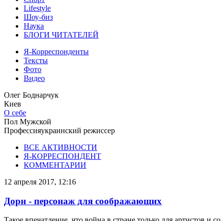
Lifestyle
Шоу-биз
Наука
БЛОГИ ЧИТАТЕЛЕЙ
Я-Корреспонденты
Тексты
Фото
Видео
Олег Боднарчук
Киев
О себе
Пол
Мужской
Профессия
украинский режиссер
ВСЕ АКТИВНОСТИ
Я-КОРРЕСПОНДЕНТ
КОММЕНТАРИИ
12 апреля 2017, 12:16
Дорн - персонаж для соображающих
Такое впечатление, что война в стране только для артистов и с