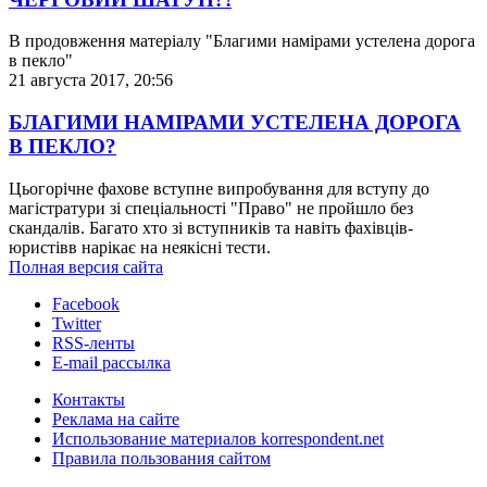
В продовження матеріалу "Благими намірами устелена дорога
в пекло"
21 августа 2017, 20:56
БЛАГИМИ НАМІРАМИ УСТЕЛЕНА ДОРОГА
В ПЕКЛО?
Цьогорічне фахове вступне випробування для вступу до
магістратури зі спеціальності "Право" не пройшло без
скандалів. Багато хто зі вступників та навіть фахівців-
юристівв нарікає на неякісні тести.
Полная версия сайта
Facebook
Twitter
RSS-ленты
E-mail рассылка
Контакты
Реклама на сайте
Использование материалов korrespondent.net
Правила пользования сайтом