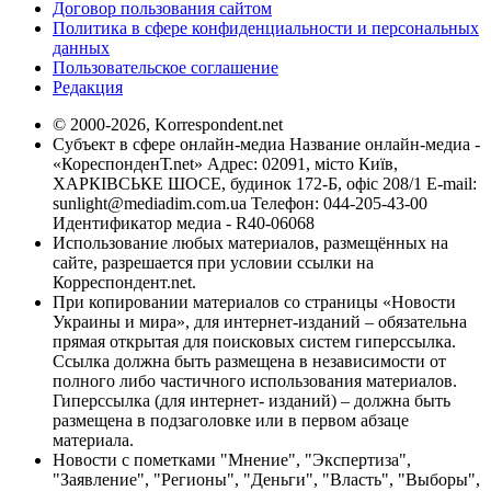
Договор пользования сайтом
Политика в сфере конфиденциальности и персональных
данных
Пользовательское соглашение
Редакция
© 2000-2026, Korrespondent.net
Субъект в сфере онлайн-медиа Название онлайн-медиа -
«КореспонденТ.net» Адрес: 02091, місто Київ,
ХАРКІВСЬКЕ ШОСЕ, будинок 172-Б, офіс 208/1 E-mail:
sunlight@mediadim.com.ua
Телефон: 044-205-43-00
Идентификатор медиа - R40-06068
Использование любых материалов, размещённых на
сайте, разрешается при условии ссылки на
Корреспондент.net.
При копировании материалов со страницы «Новости
Украины и мира», для интернет-изданий – обязательна
прямая открытая для поисковых систем гиперссылка.
Ссылка должна быть размещена в независимости от
полного либо частичного использования материалов.
Гиперссылка (для интернет- изданий) – должна быть
размещена в подзаголовке или в первом абзаце
материала.
Новости с пометками "Мнение", "Экспертиза",
"Заявление", "Регионы", "Деньги", "Власть", "Выборы",