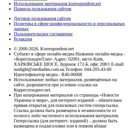
Использование материалов korrespondent.net
Правила пользования сайтом
Договор пользования сайтом
Политика в сфере конфиденциальности и персональных
данных
Пользовательское соглашение
Редакция
© 2000-2026, Korrespondent.net
Субъект в сфере онлайн-медиа Название онлайн-медиа -
«КореспонденТ.net» Адрес: 02091, місто Київ,
ХАРКІВСЬКЕ ШОСЕ, будинок 172-Б, офіс 208/1 E-mail:
sunlight@mediadim.com.ua
Телефон: 044-205-43-00
Идентификатор медиа - R40-06068
Использование любых материалов, размещённых на
сайте, разрешается при условии ссылки на
Корреспондент.net.
При копировании материалов со страницы «Новости
Украины и мира», для интернет-изданий – обязательна
прямая открытая для поисковых систем гиперссылка.
Ссылка должна быть размещена в независимости от
полного либо частичного использования материалов.
Гиперссылка (для интернет- изданий) – должна быть
размещена в подзаголовке или в первом абзаце