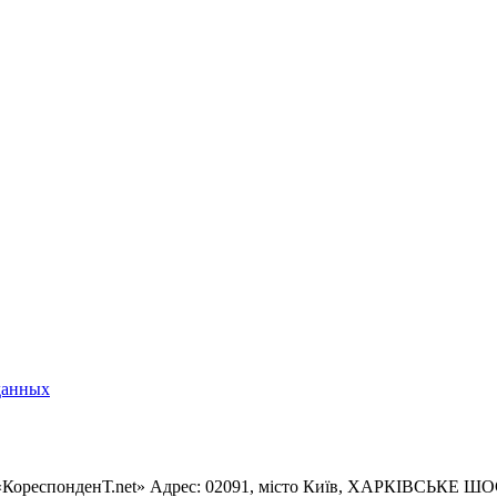
данных
«КореспонденТ.net» Адрес: 02091, місто Київ, ХАРКІВСЬКЕ ШОСЕ