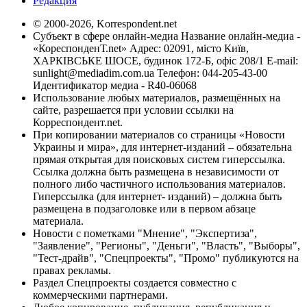
Редакция
© 2000-2026, Korrespondent.net
Субъект в сфере онлайн-медиа Название онлайн-медиа -
«КореспонденТ.net» Адрес: 02091, місто Київ,
ХАРКІВСЬКЕ ШОСЕ, будинок 172-Б, офіс 208/1 E-mail:
sunlight@mediadim.com.ua
Телефон: 044-205-43-00
Идентификатор медиа - R40-06068
Использование любых материалов, размещённых на
сайте, разрешается при условии ссылки на
Корреспондент.net.
При копировании материалов со страницы «Новости
Украины и мира», для интернет-изданий – обязательна
прямая открытая для поисковых систем гиперссылка.
Ссылка должна быть размещена в независимости от
полного либо частичного использования материалов.
Гиперссылка (для интернет- изданий) – должна быть
размещена в подзаголовке или в первом абзаце
материала.
Новости с пометками "Мнение", "Экспертиза",
"Заявление", "Регионы", "Деньги", "Власть", "Выборы",
"Тест-драйв", "Спецпроекты", "Промо" публикуются на
правах рекламы.
Раздел Спецпроекты создается совместно с
коммерческими партнерами.