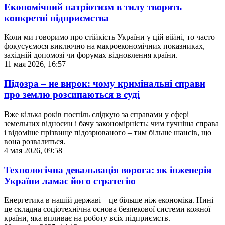
Економічний патріотизм в тилу творять
конкретні підприємства
Коли ми говоримо про стійкість України у цій війні, то часто
фокусуємося виключно на макроекономічних показниках,
західній допомозі чи форумах відновлення країни.
11 мая 2026, 16:57
Підозра – не вирок: чому кримінальні справи
про землю розсипаються в суді
Вже кілька років поспіль слідкую за справами у сфері
земельних відносин і бачу закономірність: чим гучніша справа
і відоміше прізвище підозрюваного – тим більше шансів, що
вона розвалиться.
4 мая 2026, 09:58
Технологічна девальвація ворога: як інженерія
України ламає його стратегію
Енергетика в нашій державі – це більше ніж економіка. Нині
це складна соціотехнічна основа безпекової системи кожної
країни, яка впливає на роботу всіх підприємств.