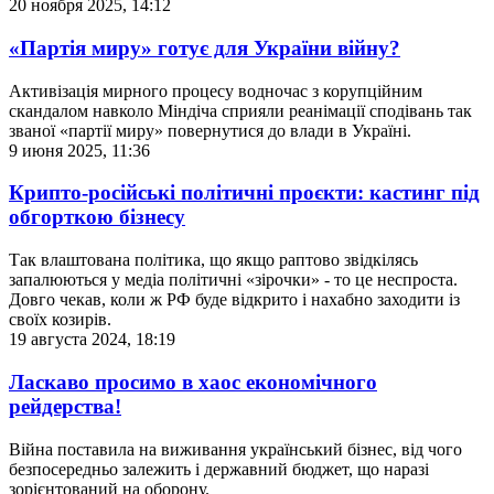
20 ноября 2025, 14:12
«Партія миру» готує для України війну?
Активізація мирного процесу водночас з корупційним
скандалом навколо Міндіча сприяли реанімації сподівань так
званої «партії миру» повернутися до влади в Україні.
9 июня 2025, 11:36
Крипто-російські політичні проєкти: кастинг під
обгорткою бізнесу
Так влаштована політика, що якщо раптово звідкілясь
запалюються у медіа політичні «зірочки» - то це неспроста.
Довго чекав, коли ж РФ буде відкрито і нахабно заходити із
своїх козирів.
19 августа 2024, 18:19
Ласкаво просимо в хаос економічного
рейдерства!
Війна поставила на виживання український бізнес, від чого
безпосередньо залежить і державний бюджет, що наразі
зорієнтований на оборону.