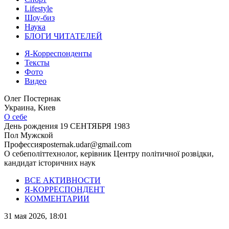
Lifestyle
Шоу-биз
Наука
БЛОГИ ЧИТАТЕЛЕЙ
Я-Корреспонденты
Тексты
Фото
Видео
Олег Постернак
Украина, Киев
О себе
День рождения
19 СЕНТЯБРЯ 1983
Пол
Мужской
Профессия
posternak.udar@gmail.com
О себе
політтехнолог, керівник Центру політичної розвідки,
кандидат історичних наук
ВСЕ АКТИВНОСТИ
Я-КОРРЕСПОНДЕНТ
КОММЕНТАРИИ
31 мая 2026, 18:01