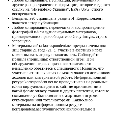
Любое копирование, публикация, републикация и
другое распространение информации, которое содержит
ссылку на "Интерфакс-Украина", EPA / UPG, строго
воспрещается.
Владелец веб-страницы в разделе Я- Корреспондент
является автор публикации.
Любое копирование, перепечатка и воспроизведение
фотографий и/или аудиовизуальных материалов,
принадлежащих правообладателю Getty Images, строго
запрещено.
Материалы сайта korrespondent.net предназначены для
лиц старше 21 года (21+). Участие в азартных играх
может вызвать игровую зависимость. Соблюдайте
правила (принципы) ответственной игры. При
обнаружении первых признаков зависимости
немедленно обратитесь к специалисту. Помните, что
участие в азартных играх не может являться источником
доходов или альтернативой работе. Информационный
ресурс korrespondent.net не проводит игры на реальные
и/или виртуальные деньги, сайт не принимает ни в
какой форме оплату ставок и других платежей, которые
связаны/могут быть связаны с азартными играми,
букмекерами или тотализаторами. Какие-либо
материалы на информационном ресурсе
korrespondent.net публикуются исключительно в