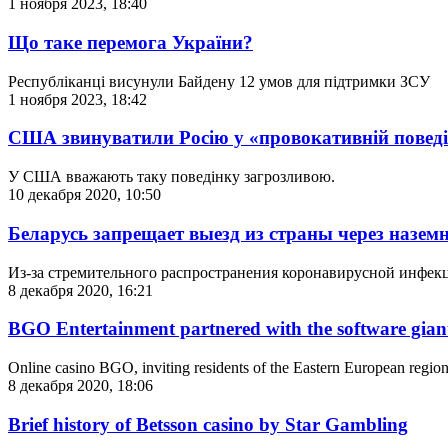
1 ноября 2023, 18:40
Що таке перемога України?
Республіканці висунули Байдену 12 умов для підтримки ЗСУ
1 ноября 2023, 18:42
США звинуватили Росію у «провокативній поведін
У США вважають таку поведінку загрозливою.
10 декабря 2020, 10:50
Беларусь запрещает выезд из страны через назем
Из-за стремительного распространения коронавирусной инфек
8 декабря 2020, 16:21
BGO Entertainment partnered with the software gian
Online casino BGO, inviting residents of the Eastern European region t
8 декабря 2020, 18:06
Brief history of Betsson casino by Star Gambling