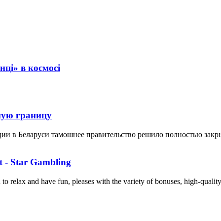
ці» в космосі
ную границу
ции в Беларуси тамошнее правительство решило полностью закр
t - Star Gambling
o relax and have fun, pleases with the variety of bonuses, high-quality