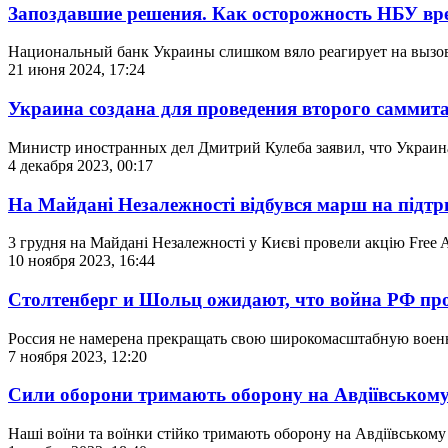
Запоздавшие решения. Как осторожность НБУ вре
Национальный банк Украины слишком вяло реагирует на вызов
21 июня 2024, 17:24
Украина создана для проведения второго саммит
Министр иностранных дел Дмитрий Кулеба заявил, что Украина
4 декабря 2023, 00:17
На Майдані Незалежності відбувся марш на підт
3 грудня на Майдані Незалежності у Києві провели акцію Free 
10 ноября 2023, 16:44
Столтенберг и Шольц ожидают, что война РФ пр
Россия не намерена прекращать свою широкомасштабную военн
7 ноября 2023, 12:20
Сили оборони тримають оборону на Авдіївськом
Наші воїни та воїнки стійко тримають оборону на Авдіївському