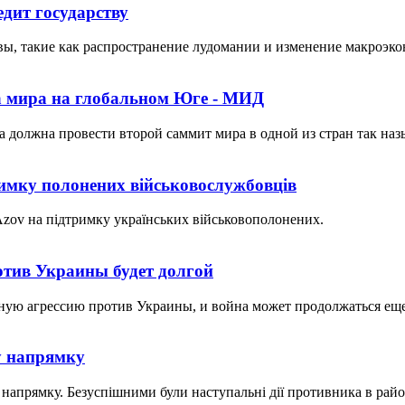
дит государству
ы, такие как распространение лудомании и изменение макроэк
а мира на глобальном Юге - МИД
 должна провести второй саммит мира в одной из стран так наз
римку полонених військовослужбовців
Azov на підтримку українських військовополонених.
отив Украины будет долгой
ую агрессию против Украины, и война может продолжаться еще
у напрямку
 напрямку. Безуспішними були наступальні дії противника в райо