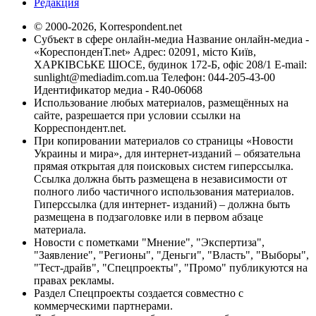
Редакция
© 2000-2026, Korrespondent.net
Субъект в сфере онлайн-медиа Название онлайн-медиа -
«КореспонденТ.net» Адрес: 02091, місто Київ,
ХАРКІВСЬКЕ ШОСЕ, будинок 172-Б, офіс 208/1 E-mail:
sunlight@mediadim.com.ua
Телефон: 044-205-43-00
Идентификатор медиа - R40-06068
Использование любых материалов, размещённых на
сайте, разрешается при условии ссылки на
Корреспондент.net.
При копировании материалов со страницы «Новости
Украины и мира», для интернет-изданий – обязательна
прямая открытая для поисковых систем гиперссылка.
Ссылка должна быть размещена в независимости от
полного либо частичного использования материалов.
Гиперссылка (для интернет- изданий) – должна быть
размещена в подзаголовке или в первом абзаце
материала.
Новости с пометками "Мнение", "Экспертиза",
"Заявление", "Регионы", "Деньги", "Власть", "Выборы",
"Тест-драйв", "Спецпроекты", "Промо" публикуются на
правах рекламы.
Раздел Спецпроекты создается совместно с
коммерческими партнерами.