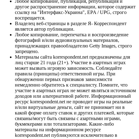
Любое копирование, публикация, републикация и
другое распространение информации, которое содержит
ссылку на "Интерфакс-Украина", EPA / UPG, строго
воспрещается.
Владелец веб-страницы в разделе Я- Корреспондент
является автор публикации.
Любое копирование, перепечатка и воспроизведение
фотографий и/или аудиовизуальных материалов,
принадлежащих правообладателю Getty Images, строго
запрещено.
Материалы сайта korrespondent.net предназначены для
лиц старше 21 года (21+). Участие в азартных играх
может вызвать игровую зависимость. Соблюдайте
правила (принципы) ответственной игры. При
обнаружении первых признаков зависимости
немедленно обратитесь к специалисту. Помните, что
участие в азартных играх не может являться источником
доходов или альтернативой работе. Информационный
ресурс korrespondent.net не проводит игры на реальные
и/или виртуальные деньги, сайт не принимает ни в
какой форме оплату ставок и других платежей, которые
связаны/могут быть связаны с азартными играми,
букмекерами или тотализаторами. Какие-либо
материалы на информационном ресурсе
korrespondent.net публикуются исключительно в