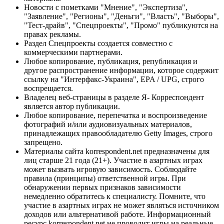
Новости с пометками "Мнение", "Экспертиза",
"Заявление", "Регионы", "Деньги", "Власть", "Выборы",
"Тест-драйв", "Спецпроекты", "Промо" публикуются на
правах рекламы.
Раздел Спецпроекты создается совместно с
коммерческими партнерами.
Любое копирование, публикация, републикация и
другое распространение информации, которое содержит
ссылку на "Интерфакс-Украина", EPA / UPG, строго
воспрещается.
Владелец веб-страницы в разделе Я- Корреспондент
является автор публикации.
Любое копирование, перепечатка и воспроизведение
фотографий и/или аудиовизуальных материалов,
принадлежащих правообладателю Getty Images, строго
запрещено.
Материалы сайта korrespondent.net предназначены для
лиц старше 21 года (21+). Участие в азартных играх
может вызвать игровую зависимость. Соблюдайте
правила (принципы) ответственной игры. При
обнаружении первых признаков зависимости
немедленно обратитесь к специалисту. Помните, что
участие в азартных играх не может являться источником
доходов или альтернативой работе. Информационный
ресурс korrespondent.net не проводит игры на реальные