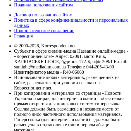
Правила пользования сайтом
Договор пользования сайтом
Политика в сфере конфиденциальности и персональных
данных
Пользовательское соглашение
Редакция
© 2000-2026, Korrespondent.net
Субъект в сфере онлайн-медиа Название онлайн-медиа -
«КореспонденТ.net» Адрес: 02091, місто Київ,
ХАРКІВСЬКЕ ШОСЕ, будинок 172-Б, офіс 208/1 E-mail:
sunlight@mediadim.com.ua
Телефон: 044-205-43-00
Идентификатор медиа - R40-06068
Использование любых материалов, размещённых на
сайте, разрешается при условии ссылки на
Корреспондент.net.
При копировании материалов со страницы «Новости
Украины и мира», для интернет-изданий – обязательна
прямая открытая для поисковых систем гиперссылка.
Ссылка должна быть размещена в независимости от
полного либо частичного использования материалов.
Гиперссылка (для интернет- изданий) – должна быть
размещена в подзаголовке или в первом абзаце
материала.