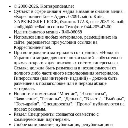
© 2000-2026, Korrespondent.net
Субъект в сфере онлайн-медиа Название онлайн-медиа -
«КореспонденТ.net» Адрес: 02091, місто Київ,
ХАРКІВСЬКЕ ШОСЕ, будинок 172-Б, офіс 208/1 E-mail:
sunlight@mediadim.com.ua
Телефон: 044-205-43-00
Идентификатор медиа - R40-06068
Использование любых материалов, размещённых на
сайте, разрешается при условии ссылки на
Корреспондент.net.
При копировании материалов со страницы «Новости
Украины и мира», для интернет-изданий – обязательна
прямая открытая для поисковых систем гиперссылка.
Ссылка должна быть размещена в независимости от
полного либо частичного использования материалов.
Гиперссылка (для интернет- изданий) – должна быть
размещена в подзаголовке или в первом абзаце
материала.
Новости с пометками "Мнение", "Экспертиза",
"Заявление", "Регионы", "Деньги", "Власть", "Выборы",
"Тест-драйв", "Спецпроекты", "Промо" публикуются на
правах рекламы.
Раздел Спецпроекты создается совместно с
коммерческими партнерами.
Любое копирование, публикация, републикация и