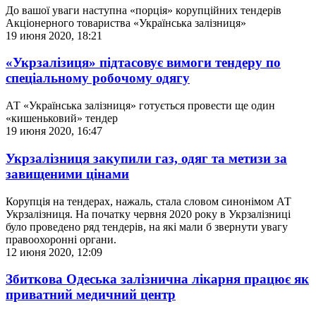
До вашої уваги наступна «порція» корупційних тендерів
Акціонерного товариства «Українська залізниця»
19 июня 2020, 18:21
«Укрзалізиця» підтасовує вимоги тендеру по
спеціальному робочому одягу
АТ «Українська залізниця» готується провести ще один
«кишеньковий» тендер
19 июня 2020, 16:47
Укрзалізниця закупили газ, одяг та метизи за
завищеними цінами
Корупція на тендерах, нажаль, стала словом синонімом АТ
Укрзалізниця. На початку червня 2020 року в Укрзалізниці
було проведено ряд тендерів, на які мали б звернути увагу
правоохоронні органи.
12 июня 2020, 12:09
Збиткова Одеська залізнична лікарня працює як
приватний медичний центр