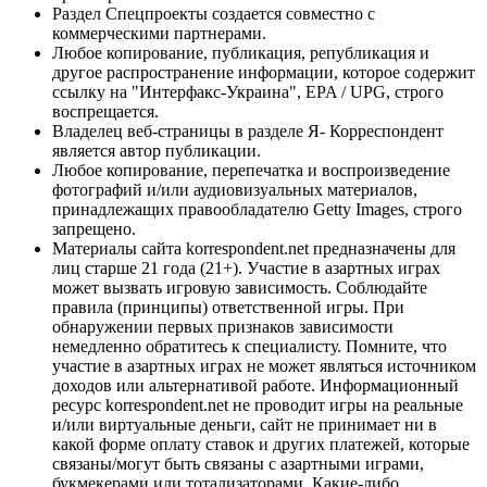
Раздел Спецпроекты создается совместно с
коммерческими партнерами.
Любое копирование, публикация, републикация и
другое распространение информации, которое содержит
ссылку на "Интерфакс-Украина", EPA / UPG, строго
воспрещается.
Владелец веб-страницы в разделе Я- Корреспондент
является автор публикации.
Любое копирование, перепечатка и воспроизведение
фотографий и/или аудиовизуальных материалов,
принадлежащих правообладателю Getty Images, строго
запрещено.
Материалы сайта korrespondent.net предназначены для
лиц старше 21 года (21+). Участие в азартных играх
может вызвать игровую зависимость. Соблюдайте
правила (принципы) ответственной игры. При
обнаружении первых признаков зависимости
немедленно обратитесь к специалисту. Помните, что
участие в азартных играх не может являться источником
доходов или альтернативой работе. Информационный
ресурс korrespondent.net не проводит игры на реальные
и/или виртуальные деньги, сайт не принимает ни в
какой форме оплату ставок и других платежей, которые
связаны/могут быть связаны с азартными играми,
букмекерами или тотализаторами. Какие-либо