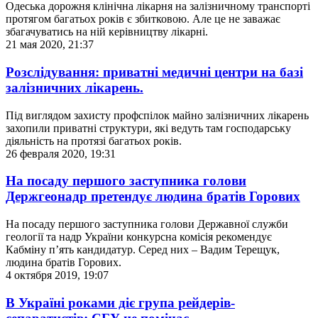
Одеська дорожня клінічна лікарня на залізничному транспорті
протягом багатьох років є збитковою. Але це не заважає
збагачуватись на ній керівництву лікарні.
21 мая 2020, 21:37
Розслідування: приватні медичні центри на базі
залізничних лікарень.
Під виглядом захисту профспілок майно залізничних лікарень
захопили приватні структури, які ведуть там господарську
діяльність на протязі багатьох років.
26 февраля 2020, 19:31
На посаду першого заступника голови
Держгеонадр претендує людина братів Горових
На посаду першого заступника голови Державної служби
геології та надр України конкурсна комісія рекомендує
Кабміну п’ять кандидатур. Серед них – Вадим Терещук,
людина братів Горових.
4 октября 2019, 19:07
В Україні роками діє група рейдерів-