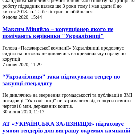
Скандалом закінчився ремонт канівського шлюзу на Дніпрі. За
роботу підрядник взявся ще 3 роки тому і мав здати її до
квітня 2018-го. Та без інтриг не обійшлося.
9 июля 2020, 15:44
Максим Міняйло – корупціонер якого не
помічають керівники "Укрзалізниці"
Голова «Пасажирської компанії» Укрзалізниці продовжує
сидіти на потоках не дивлячись на кримінальну справу по
корупції
7 июля 2020, 11:29
“Укрзалізниця” таки підтасувала тендер по
закупці спец.одягу
Не дивлячись на звернення громадськості та публікації в ЗМІ
посадовці “Укрзалізниці” не втрималися від спокуси освоїти
чергові 8 млн. державних коштів.
30 июня 2020, 11:17
АТ «УКРАЇНСЬКА ЗАЛІЗНИЦЯ» підтасовує
умови тендерів для виграшу окремих компаній