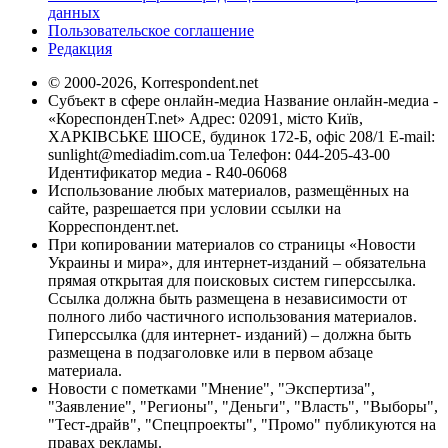
данных
Пользовательское соглашение
Редакция
© 2000-2026, Korrespondent.net
Субъект в сфере онлайн-медиа Название онлайн-медиа -
«КореспонденТ.net» Адрес: 02091, місто Київ,
ХАРКІВСЬКЕ ШОСЕ, будинок 172-Б, офіс 208/1 E-mail:
sunlight@mediadim.com.ua
Телефон: 044-205-43-00
Идентификатор медиа - R40-06068
Использование любых материалов, размещённых на
сайте, разрешается при условии ссылки на
Корреспондент.net.
При копировании материалов со страницы «Новости
Украины и мира», для интернет-изданий – обязательна
прямая открытая для поисковых систем гиперссылка.
Ссылка должна быть размещена в независимости от
полного либо частичного использования материалов.
Гиперссылка (для интернет- изданий) – должна быть
размещена в подзаголовке или в первом абзаце
материала.
Новости с пометками "Мнение", "Экспертиза",
"Заявление", "Регионы", "Деньги", "Власть", "Выборы",
"Тест-драйв", "Спецпроекты", "Промо" публикуются на
правах рекламы.