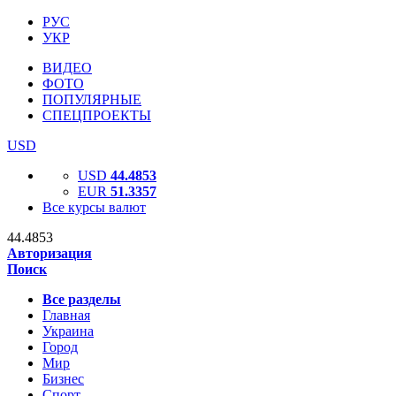
РУС
УКР
ВИДЕО
ФОТО
ПОПУЛЯРНЫЕ
СПЕЦПРОЕКТЫ
USD
USD
44.4853
EUR
51.3357
Все курсы валют
44.4853
Авторизация
Поиск
Все разделы
Главная
Украина
Город
Мир
Бизнес
Спорт