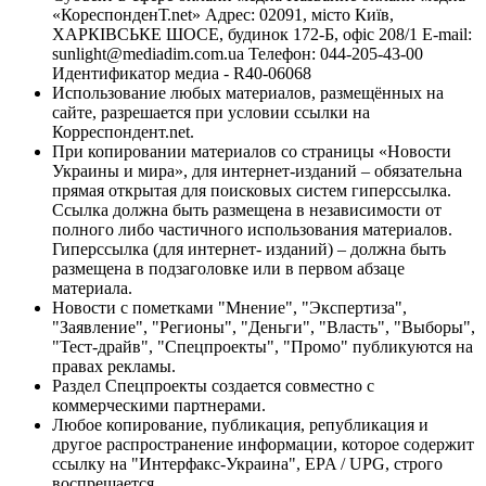
«КореспонденТ.net» Адрес: 02091, місто Київ,
ХАРКІВСЬКЕ ШОСЕ, будинок 172-Б, офіс 208/1 E-mail:
sunlight@mediadim.com.ua
Телефон: 044-205-43-00
Идентификатор медиа - R40-06068
Использование любых материалов, размещённых на
сайте, разрешается при условии ссылки на
Корреспондент.net.
При копировании материалов со страницы «Новости
Украины и мира», для интернет-изданий – обязательна
прямая открытая для поисковых систем гиперссылка.
Ссылка должна быть размещена в независимости от
полного либо частичного использования материалов.
Гиперссылка (для интернет- изданий) – должна быть
размещена в подзаголовке или в первом абзаце
материала.
Новости с пометками "Мнение", "Экспертиза",
"Заявление", "Регионы", "Деньги", "Власть", "Выборы",
"Тест-драйв", "Спецпроекты", "Промо" публикуются на
правах рекламы.
Раздел Спецпроекты создается совместно с
коммерческими партнерами.
Любое копирование, публикация, републикация и
другое распространение информации, которое содержит
ссылку на "Интерфакс-Украина", EPA / UPG, строго
воспрещается.