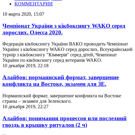
КОММЕНТАРИИ
10 марта 2020, 15:07
Чемпіонат України з кікбоксингу WAKO серед
дорослих. Одесса 2020.
Федерація кікбоксингу України ВАКО проводить Чемпіонат
України з кікбоксингу WAKO серед дорослих, Всеукраїнський
турнір з кікбоксингу "Кіммерія" серед дітей, Чемпіонат
України по кікбоксингу серед ветеранів WAKO.
10 декабря 2019, 22:18
Алайбов: норманнский формат, завершение
конфликта на Востоке, экзамен для ЗЕ.
Норманнский формат, завершение конфликта на Востоке
страны – экзамен для Зеленского.
10 декабря 2019, 22:27
Алайбов: понимании процессов или последний
гвоздь в крышку ритуалов (2 ч)