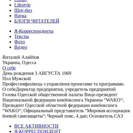
Lifestyle
Шоу-биз
Наука
БЛОГИ ЧИТАТЕЛЕЙ
Я-Корреспонденты
Тексты
Фото
Видео
Виталий Алайбов
Украина, Одесса
О себе
День рождения
3 АВГУСТА 1969
Пол
Мужской
Профессия
фахівець з управління проектами та програмами.
О себе
Директор предприятия, учредитель предприятий
Голова Одесской общественной палаты Вице-президент
Национальной федерации кикбоксинга Украины “WAKO“;
Президент Одесской областной федерации кикбоксинга
“WAKO“; Официальный представитель “Мировая ассоциация
боевой самозащиты“; Черный пояс, 4 дан; Основатель САЗ
ВСЕ АКТИВНОСТИ
Я-КОРРЕСПОНДЕНТ