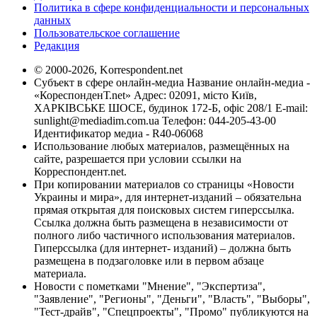
Политика в сфере конфиденциальности и персональных
данных
Пользовательское соглашение
Редакция
© 2000-2026, Korrespondent.net
Субъект в сфере онлайн-медиа Название онлайн-медиа -
«КореспонденТ.net» Адрес: 02091, місто Київ,
ХАРКІВСЬКЕ ШОСЕ, будинок 172-Б, офіс 208/1 E-mail:
sunlight@mediadim.com.ua
Телефон: 044-205-43-00
Идентификатор медиа - R40-06068
Использование любых материалов, размещённых на
сайте, разрешается при условии ссылки на
Корреспондент.net.
При копировании материалов со страницы «Новости
Украины и мира», для интернет-изданий – обязательна
прямая открытая для поисковых систем гиперссылка.
Ссылка должна быть размещена в независимости от
полного либо частичного использования материалов.
Гиперссылка (для интернет- изданий) – должна быть
размещена в подзаголовке или в первом абзаце
материала.
Новости с пометками "Мнение", "Экспертиза",
"Заявление", "Регионы", "Деньги", "Власть", "Выборы",
"Тест-драйв", "Спецпроекты", "Промо" публикуются на