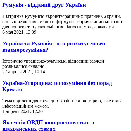
Румунія - відданий друг України
Підтримка Румунією євроінтеграційних прагнень України,
спільні безпекові виклики формують сприятливий контекст
для нового етапу економічних відносин між державами.
6 мая 2021, 13:39
Україна та Румунія - хто розхитує човен
взаєморозуміння?
Історично українсько-румунські відносини завжди
розвивалися складно.
27 апреля 2021, 10:14
Україна-Угорщина: порозуміння без порад
Кремля
Тема відносин двох сусідніх країн певною мірою, вже стала
інформаційним мемом.
1 апреля 2021, 12:20
Як емісія ОВДП використовується в
шахрайських схемах