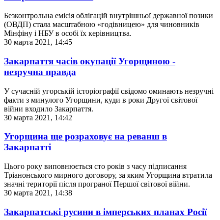
Безконтрольна емісія облігацій внутрішньої державної позики
(ОВДП) стала масштабною «годівницею» для чиновників
Мінфіну і НБУ в особі їх керівництва.
30 марта 2021, 14:45
Закарпаття часів окупації Угорщиною -
незручна правда
У сучасній угорській історіографії свідомо оминають незручні
факти з минулого Угорщини, куди в роки Другої світової
війни входило Закарпаття.
30 марта 2021, 14:42
Угорщина ще розраховує на реванш в
Закарпатті
Цього року виповнюється сто років з часу підписання
Тріанонського мирного договору, за яким Угорщина втратила
значні території після програної Першої світової війни.
30 марта 2021, 14:38
Закарпатські русини в імперських планах Росії