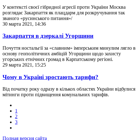
У контексті своєї гібридної агресії проти України Москва
розглядає Закарпаття як плацдарм для розкручування так
званого «русинського питання»/
30 марта 2021, 14:36
Закарпаття в дзеркалі Угорщини
Почуття ностальгії за «славним» імперським минулим лягло в
основу геополітичних амбіцій Угорщини щодо захисту
угорських етнічних громад в Карпатському регіоні.
29 марта 2021, 15:25
Чому в Україні зростають тарифи?
Від початку року одразу в кількох областях України відбулися
мітинги проти підвищення комунальних тарифів.
1
2
3
Полная версия сайта