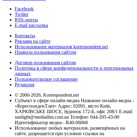
Facebook
Twitter
RSS-ленты
E-mail рассылка
Контакты
Реклама на сайте
Использование материалов korrespondent.net
Правила пользования сайтом
Договор пользования сайтом
Политика в сфере конфиденциальности и персональных
данных
Пользовательское соглашение
Редакция
© 2000-2026, Korrespondent.net
Субъект в сфере онлайн-медиа Название онлайн-медиа -
«КореспонденТ.net» Адрес: 02091, місто Київ,
ХАРКІВСЬКЕ ШОСЕ, будинок 172-Б, офіс 208/1 E-mail:
sunlight@mediadim.com.ua
Телефон: 044-205-43-00
Идентификатор медиа - R40-06068
Использование любых материалов, размещённых на
сайте, разрешается при условии ссылки на