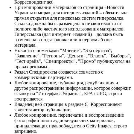
Корреспондент.net.
При копировании материалов со страницы «Новости
Украины и мира», для интернет-изданий – обязательна
прямая открытая для поисковых систем гиперссылка.
Ссылка должна быть размещена в независимости от
полного либо частичного использования материалов.
Гиперссылка (для интернет- изданий) – должна быть
размещена в подзаголовке или в первом абзаце
материала.
Новости с пометками "Мнение", "Экспертиза",
"Заявление", "Регионы", "Деньги", "Власть", "Выборы",
"Тест-драйв", "Спецпроекты", "Промо" публикуются на
правах рекламы.
Раздел Спецпроекты создается совместно с
коммерческими партнерами.
Любое копирование, публикация, републикация и
другое распространение информации, которое содержит
ссылку на "Интерфакс-Украина", EPA / UPG, строго
воспрещается.
Владелец веб-страницы в разделе Я- Корреспондент
является автор публикации.
Любое копирование, перепечатка и воспроизведение
фотографий и/или аудиовизуальных материалов,
принадлежащих правообладателю Getty Images, строго
запрещено.