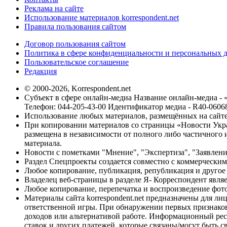
Реклама на сайте
Использование материалов korrespondent.net
Правила пользования сайтом
Договор пользования сайтом
Политика в сфере конфиденциальности и персональных 
Пользовательское соглашение
Редакция
© 2000-2026, Korrespondent.net
Субъект в сфере онлайн-медиа Название онлайн-медиа - 
Телефон: 044-205-43-00 Идентификатор медиа - R40-0606
Использование любых материалов, размещённых на сайте,
При копировании материалов со страницы «Новости Укра
размещена в независимости от полного либо частичного и
материала.
Новости с пометками "Мнение", "Экспертиза", "Заявлени
Раздел Спецпроекты создается совместно с коммерческим
Любое копирование, публикация, републикация и другое 
Владелец веб-страницы в разделе Я- Корреспондент явля
Любое копирование, перепечатка и воспроизведение фото
Материалы сайта korrespondent.net предназначены для ли
ответственной игры. При обнаружении первых признаков 
доходов или альтернативой работе. Информационный ресур
ставок и других платежей, которые связаны/могут быть 