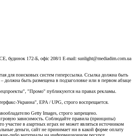
, будинок 172-Б, офіс 208/1 E-mail:
sunlight@mediadim.com.ua
тая для поисковых систем гиперссылка. Ссылка должна быть
 – должна быть размещена в подзаголовке или в первом абзаце
Спецпроекты", "Промо" публикуются на правах рекламы.
ерфакс-Украина", EPA / UPG, строго воспрещается.
ообладателю Getty Images, строго запрещено.
ь игровую зависимость. Соблюдайте правила (принципы)
о участие в азартных играх не может являться источником
альные деньги, сайт не принимает ни в какой форме оплату
Какие-либо материалы на информационном ресурсе