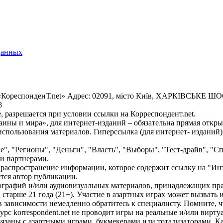
данных
«КореспонденТ.net» Адрес: 02091, місто Київ, ХАРКІВСЬКЕ ШОСЕ
8
 разрешается при условии ссылки на Корреспондент.net.
ины и мира», для интернет-изданий – обязательна прямая откры
спользования материалов. Гиперссылка (для интернет- изданий)
е", "Регионы", "Деньги", "Власть", "Выборы", "Тест-драйв", "
и партнерами.
распространение информации, которое содержит ссылку на "Инт
ется автор публикации.
графий и/или аудиовизуальных материалов, принадлежащих прав
ц старше 21 года (21+). Участие в азартных играх может вызват
зависимости немедленно обратитесь к специалисту. Помните, чт
с korrespondent.net не проводит игры на реальные и/или вирту
связаны с азартными играми, букмекерами или тотализаторами. 