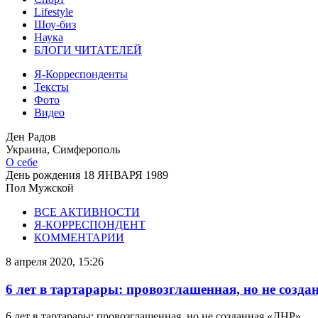
Lifestyle
Шоу-биз
Наука
БЛОГИ ЧИТАТЕЛЕЙ
Я-Корреспонденты
Тексты
Фото
Видео
Ден Радов
Украина, Симферополь
О себе
День рождения
18 ЯНВАРЯ 1989
Пол
Мужской
ВСЕ АКТИВНОСТИ
Я-КОРРЕСПОНДЕНТ
КОММЕНТАРИИ
8 апреля 2020, 15:26
6 лет в тартарары: провозглашенная, но не созд
6 лет в тартарары: провозглашенная, но не созданная «ДНР»