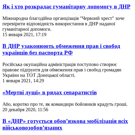
Як і хто розкрадає гуманітарну допомогу в ДНР
Міжнародна благодійна органцізація "Червоий хрест" хоче
перевірити відповідність використання в ДНР наданої
гуманітарної допомоги.
15 января 2021, 17:19
В ДНР узаконюють обмеження прав і свобод
українців без паспорта РФ
Російська окупаційна адміністрація поступово створює
правове підґрунтя для обмеження прав і свобод громадян
України на ТОТ Донецької області.
1 января 2021, 14:29
«Мертві душі» в рядах сепаратистів
Або, коротко про те, як командири бойовиків крадуть гроші.
20 декабря 2020, 11:56
В «ДНР» готується обов’язкова мобілізація всіх
військовозобов’язаних