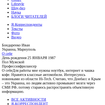
Lifestyle
Шоу-биз
Наука
БЛОГИ ЧИТАТЕЛЕЙ
Я-Корреспонденты
Тексты
Фото
Видео
Бондаренко Иван
Украина, Мариуполь
О себе
День рождения
25 ЯНВАРЯ 1987
Пол
Мужской
Профессия
фрилансер
О себе
Для работы мне нужны ноутбук, интернет и чашка
кофе. Нравятся классные автомобили. Интересуюсь
новинками из области Hi-Tech. Считаю, что Донбасс и Крым
– это Украина, но людям активно промывают мозги через
СМИ РФ, потому стараюсь распространять объективную
информацию.
ВСЕ АКТИВНОСТИ
Я-КОРРЕСПОНДЕНТ