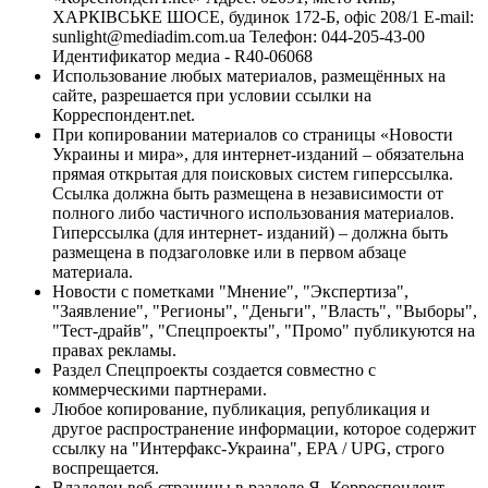
ХАРКІВСЬКЕ ШОСЕ, будинок 172-Б, офіс 208/1 E-mail:
sunlight@mediadim.com.ua
Телефон: 044-205-43-00
Идентификатор медиа - R40-06068
Использование любых материалов, размещённых на
сайте, разрешается при условии ссылки на
Корреспондент.net.
При копировании материалов со страницы «Новости
Украины и мира», для интернет-изданий – обязательна
прямая открытая для поисковых систем гиперссылка.
Ссылка должна быть размещена в независимости от
полного либо частичного использования материалов.
Гиперссылка (для интернет- изданий) – должна быть
размещена в подзаголовке или в первом абзаце
материала.
Новости с пометками "Мнение", "Экспертиза",
"Заявление", "Регионы", "Деньги", "Власть", "Выборы",
"Тест-драйв", "Спецпроекты", "Промо" публикуются на
правах рекламы.
Раздел Спецпроекты создается совместно с
коммерческими партнерами.
Любое копирование, публикация, републикация и
другое распространение информации, которое содержит
ссылку на "Интерфакс-Украина", EPA / UPG, строго
воспрещается.
Владелец веб-страницы в разделе Я- Корреспондент