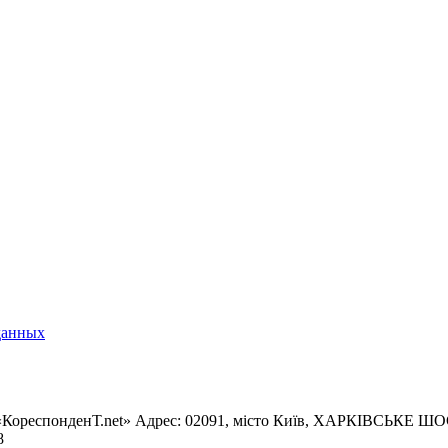
данных
«КореспонденТ.net» Адрес: 02091, місто Київ, ХАРКІВСЬКЕ ШОСЕ
8