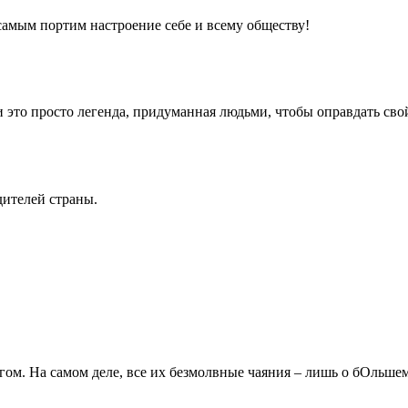
самым портим настроение себе и всему обществу!
это просто легенда, придуманная людьми, чтобы оправдать свой
дителей страны.
ом. На самом деле, все их безмолвные чаяния – лишь о бОльшем