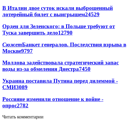
В Италии двое суток искали выброшенный
лотерейный билет с выигрышем
24529
Орден для Зеленского: в Польше требуют от
Туска завершить дело
12790
Сюжет
Банкет генералов. Последствия взрыва в
Москве
9797
Молдова задействовала стратегический запас
воды из-за обмеления Днестра
7450
Украина поставила Путина перед дилеммой -
СМИ
3089
Россияне изменили отношение к войне -
опрос
2782
Читать комментарии