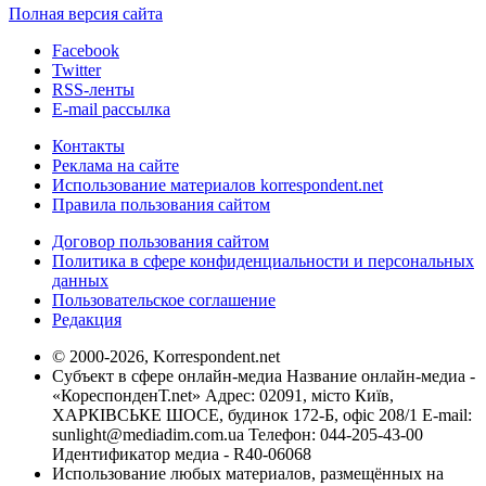
Полная версия сайта
Facebook
Twitter
RSS-ленты
E-mail рассылка
Контакты
Реклама на сайте
Использование материалов korrespondent.net
Правила пользования сайтом
Договор пользования сайтом
Политика в сфере конфиденциальности и персональных
данных
Пользовательское соглашение
Редакция
© 2000-2026, Korrespondent.net
Субъект в сфере онлайн-медиа Название онлайн-медиа -
«КореспонденТ.net» Адрес: 02091, місто Київ,
ХАРКІВСЬКЕ ШОСЕ, будинок 172-Б, офіс 208/1 E-mail:
sunlight@mediadim.com.ua
Телефон: 044-205-43-00
Идентификатор медиа - R40-06068
Использование любых материалов, размещённых на