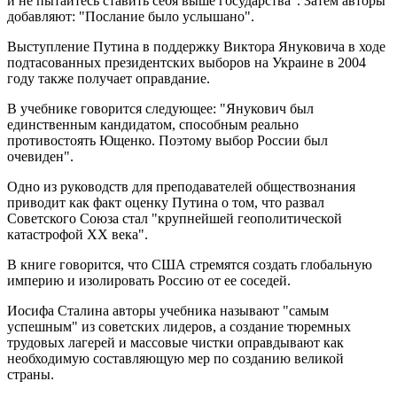
и не пытайтесь ставить себя выше государства". Затем авторы
добавляют: "Послание было услышано".
Выступление Путина в поддержку Виктора Януковича в ходе
подтасованных президентских выборов на Украине в 2004
году также получает оправдание.
В учебнике говорится следующее: "Янукович был
единственным кандидатом, способным реально
противостоять Ющенко. Поэтому выбор России был
очевиден".
Одно из руководств для преподавателей обществознания
приводит как факт оценку Путина о том, что развал
Советского Союза стал "крупнейшей геополитической
катастрофой XX века".
В книге говорится, что США стремятся создать глобальную
империю и изолировать Россию от ее соседей.
Иосифа Сталина авторы учебника называют "самым
успешным" из советских лидеров, а создание тюремных
трудовых лагерей и массовые чистки оправдывают как
необходимую составляющую мер по созданию великой
страны.