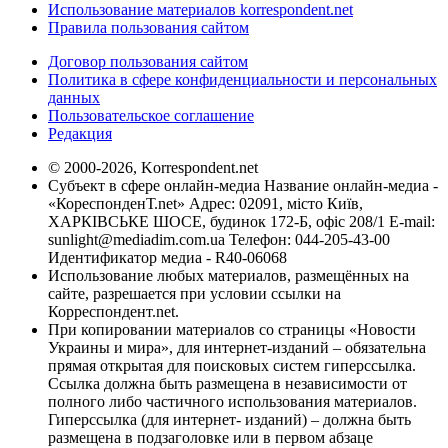
Использование материалов korrespondent.net
Правила пользования сайтом
Договор пользования сайтом
Политика в сфере конфиденциальности и персональных
данных
Пользовательское соглашение
Редакция
© 2000-2026, Korrespondent.net
Субъект в сфере онлайн-медиа Название онлайн-медиа -
«КореспонденТ.net» Адрес: 02091, місто Київ,
ХАРКІВСЬКЕ ШОСЕ, будинок 172-Б, офіс 208/1 E-mail:
sunlight@mediadim.com.ua
Телефон: 044-205-43-00
Идентификатор медиа - R40-06068
Использование любых материалов, размещённых на
сайте, разрешается при условии ссылки на
Корреспондент.net.
При копировании материалов со страницы «Новости
Украины и мира», для интернет-изданий – обязательна
прямая открытая для поисковых систем гиперссылка.
Ссылка должна быть размещена в независимости от
полного либо частичного использования материалов.
Гиперссылка (для интернет- изданий) – должна быть
размещена в подзаголовке или в первом абзаце