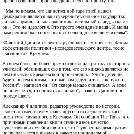
преобразования", произошедшие в России при Путине.
"Мы понимаем, что единственной гарантией нашей
демократии является наш суверенитет, сильное государство,
сильная армия, сильная экономика и сильный народ, - сказал
он. - Это не идеология. Это просто очевидные вещи. И моим
намерением было объяснить эти очевидные вещи учителям".
30-летний Данилин является руководителем проектов Фонда
эффективной политики - исследовательского центра, тесно
связанного с Кремлем.
В своем блоге он более прямо ответил на критику со стороны
учителей, обвинивших его в том, что его книжка является не
чем иным, как кремлевской пропагандой. "Учить детей вы
будете по тем книгам, которые вам дадут, и так, как нужно
России", - написал он. "От скверны надо очищаться. А если
не получается, то очищать насильно", - заявил Данилин по
поводу школ.
Александр Филиппов, редактор руководства по истории,
является заместителем главы другого исследовательского
института, связанного с Кремлем. Он сообщил The Times, что
причинами появления книги стали низкое качество
существующих учебников и то, что "суверенная демократия
не предлагается в школах в качестве национальной