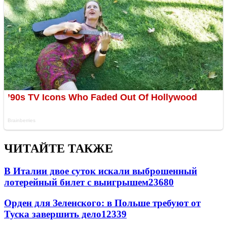
ЧИТАЙТЕ ТАКЖЕ
В Италии двое суток искали выброшенный
лотерейный билет с выигрышем
23680
Орден для Зеленского: в Польше требуют от
Туска завершить дело
12339