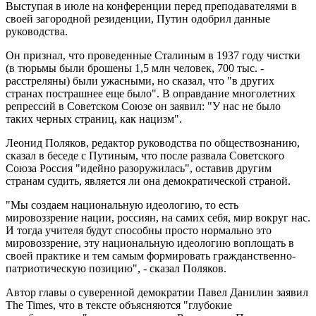
Выступая в июле на конференции перед преподавателями в
своей загородной резиденции, Путин одобрил данные
руководства.
Он признал, что проведенные Сталиным в 1937 году чистки
(в тюрьмы были брошены 1,5 млн человек, 700 тыс. -
расстреляны) были ужасными, но сказал, что "в других
странах пострашнее еще было". В оправдание многолетних
репрессий в Советском Союзе он заявил: "У нас не было
таких черных страниц, как нацизм".
Леонид Поляков, редактор руководства по обществознанию,
сказал в беседе с Путиным, что после развала Советского
Союза Россия "идейно разоружилась", оставив другим
странам судить, является ли она демократической страной.
"Мы создаем национальную идеологию, то есть
мировоззрение нации, россиян, на самих себя, мир вокруг нас.
И тогда учителя будут способны просто нормально это
мировоззрение, эту национальную идеологию воплощать в
своей практике и тем самым формировать гражданственно-
патриотическую позицию", - сказал Поляков.
Автор главы о суверенной демократии Павел Данилин заявил
The Times, что в тексте объясняются "глубокие