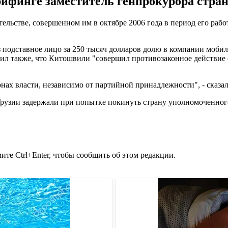
брифинге заместитель генпрокурора стр
ельстве, совершенном им в октябре 2006 года в период его ра
подставное лицо за 250 тысяч долларов долю в компании мобиль
ил также, что Китошвили "совершил противозаконное действие 
ах власти, независимо от партийной принадлежности", - сказал
рузии задержали при попытке покинуть страну уполномоченног
те Ctrl+Enter, чтобы сообщить об этом редакции.