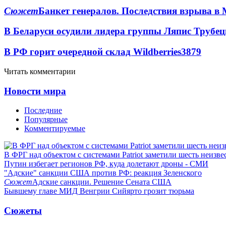
Сюжет
Банкет генералов. Последствия взрыва в 
В Беларуси осудили лидера группы Ляпис Трубе
В РФ горит очередной склад Wildberries
3879
Читать комментарии
Новости мира
Последние
Популярные
Комментируемые
В ФРГ над объектом с системами Patriot заметили шесть неизв
Путин избегает регионов РФ, куда долетают дроны - СМИ
"Адские" санкции США против РФ: реакция Зеленского
Сюжет
Адские санкции. Решение Сената США
Бывшему главе МИД Венгрии Сийярто грозит тюрьма
Сюжеты