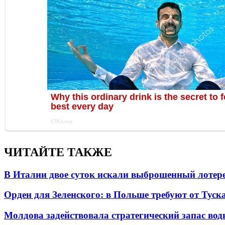
ЧИТАЙТЕ ТАКЖЕ
В Италии двое суток искали выброшенный лоте
Орден для Зеленского: в Польше требуют от Туск
Молдова задействовала стратегический запас вод