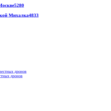
Москве
5280
цкой Михалка
4833
естных дронов