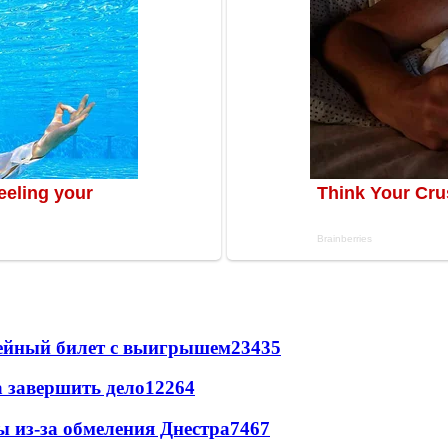
рейный билет с выигрышем
23435
а завершить дело
12264
ы из-за обмеления Днестра
7467