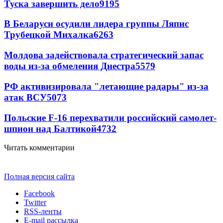
Туска завершить дело
9195
В Беларуси осудили лидера группы Ляпис
Трубецкой Михалка
6263
Молдова задействовала стратегический запас
воды из-за обмеления Днестра
5579
РФ активизировала "летающие радары" из-за
атак ВСУ
5073
Польские F-16 перехватили российский самолет-
шпион над Балтикой
4732
Читать комментарии
Полная версия сайта
Facebook
Twitter
RSS-ленты
E-mail рассылка