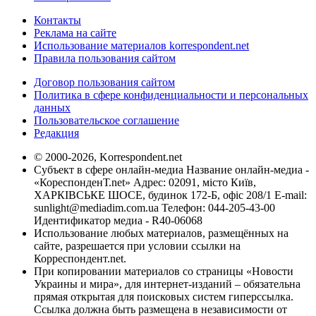
Контакты
Реклама на сайте
Использование материалов korrespondent.net
Правила пользования сайтом
Договор пользования сайтом
Политика в сфере конфиденциальности и персональных
данных
Пользовательское соглашение
Редакция
© 2000-2026, Korrespondent.net
Субъект в сфере онлайн-медиа Название онлайн-медиа -
«КореспонденТ.net» Адрес: 02091, місто Київ,
ХАРКІВСЬКЕ ШОСЕ, будинок 172-Б, офіс 208/1 E-mail:
sunlight@mediadim.com.ua
Телефон: 044-205-43-00
Идентификатор медиа - R40-06068
Использование любых материалов, размещённых на
сайте, разрешается при условии ссылки на
Корреспондент.net.
При копировании материалов со страницы «Новости
Украины и мира», для интернет-изданий – обязательна
прямая открытая для поисковых систем гиперссылка.
Ссылка должна быть размещена в независимости от