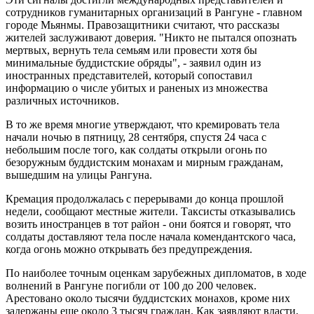
сотрудников гуманитарных организаций в Рангуне - главном
городе Мьянмы. Правозащитники считают, что рассказы
жителей заслуживают доверия. "Никто не пытался опознать
мертвых, вернуть тела семьям или провести хотя бы
минимальные буддистские обряды", - заявил один из
иностранных представителей, который сопоставил
информацию о числе убитых и раненых из множества
различных источников.
В то же время многие утверждают, что кремировать тела
начали ночью в пятницу, 28 сентября, спустя 24 часа с
небольшим после того, как солдаты открыли огонь по
безоружным буддистским монахам и мирным гражданам,
вышедшим на улицы Рангуна.
Кремация продолжалась с перерывами до конца прошлой
недели, сообщают местные жители. Таксисты отказывались
возить иностранцев в тот район - они боятся и говорят, что
солдаты доставляют тела после начала комендантского часа,
когда огонь можно открывать без предупреждения.
По наиболее точным оценкам зарубежных дипломатов, в ходе
волнений в Рангуне погибли от 100 до 200 человек.
Арестовано около тысячи буддистских монахов, кроме них
задержаны еще около 3 тысяч граждан. Как заявляют власти,