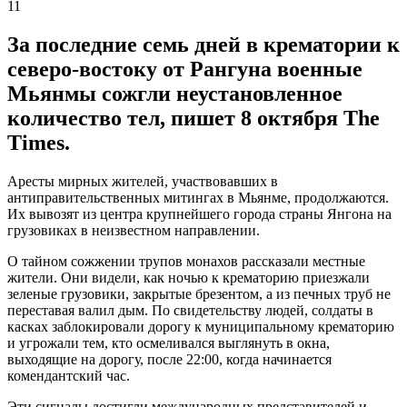
11
За последние семь дней в крематории к
северо-востоку от Рангуна военные
Мьянмы сожгли неустановленное
количество тел, пишет 8 октября The
Times.
Аресты мирных жителей, участвовавших в
антиправительственных митингах в Мьянме, продолжаются.
Их вывозят из центра крупнейшего города страны Янгона на
грузовиках в неизвестном направлении.
О тайном сожжении трупов монахов рассказали местные
жители. Они видели, как ночью к крематорию приезжали
зеленые грузовики, закрытые брезентом, а из печных труб не
переставая валил дым. По свидетельству людей, солдаты в
касках заблокировали дорогу к муниципальному крематорию
и угрожали тем, кто осмеливался выглянуть в окна,
выходящие на дорогу, после 22:00, когда начинается
комендантский час.
Эти сигналы достигли международных представителей и