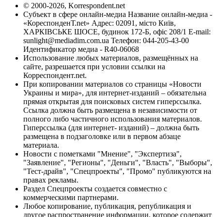
© 2000-2026, Korrespondent.net
Субъект в сфере онлайн-медиа Название онлайн-медиа -
«КореспонденТ.net» Адрес: 02091, місто Київ,
ХАРКІВСЬКЕ ШОСЕ, будинок 172-Б, офіс 208/1 E-mail:
sunlight@mediadim.com.ua
Телефон: 044-205-43-00
Идентификатор медиа - R40-06068
Использование любых материалов, размещённых на
сайте, разрешается при условии ссылки на
Корреспондент.net.
При копировании материалов со страницы «Новости
Украины и мира», для интернет-изданий – обязательна
прямая открытая для поисковых систем гиперссылка.
Ссылка должна быть размещена в независимости от
полного либо частичного использования материалов.
Гиперссылка (для интернет- изданий) – должна быть
размещена в подзаголовке или в первом абзаце
материала.
Новости с пометками "Мнение", "Экспертиза",
"Заявление", "Регионы", "Деньги", "Власть", "Выборы",
"Тест-драйв", "Спецпроекты", "Промо" публикуются на
правах рекламы.
Раздел Спецпроекты создается совместно с
коммерческими партнерами.
Любое копирование, публикация, републикация и
другое распространение информации, которое содержит