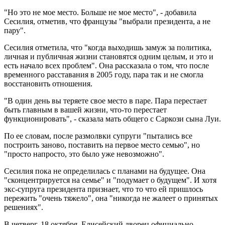
"Но это не мое место. Больше не мое место", - добавила
Сесилия, отметив, что французы "выбрали президента, а не
пару".
Сесилия отметила, что "когда выходишь замуж за политика,
личная и публичная жизни становятся одним целым, и это и
есть начало всех проблем". Она рассказала о том, что после
временного расставания в 2005 году, пара так и не смогла
восстановить отношения.
"В один день вы теряете свое место в паре. Пара перестает
быть главным в вашей жизни, что-то перестает
функционировать", - сказала мать общего с Саркози сына Луи.
По ее словам, после размолвки супруги "пытались все
построить заново, поставить на первое место семью", но
"просто напросто, это было уже невозможно".
Сесилия пока не определилась с планами на будущее. Она
"сконцентрируется на семье" и "подумает о будущем". И хотя
экс-супруга президента признает, что то что ей пришлось
пережить "очень тяжело", она "никогда не жалеет о принятых
решениях".
В четверг, 18 октября, Елисейский дворец официально