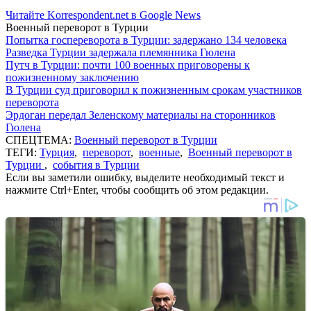
Читайте Korrespondent.net в Google News
Военный переворот в Турции
Попытка госпереворота в Турции: задержано 134 человека
Разведка Турции задержала племянника Гюлена
Путч в Турции: почти 100 военных приговорены к
пожизненному заключению
В Турции суд приговорил к пожизненным срокам участников
переворота
Эрдоган передал Зеленскому материалы на сторонников
Гюлена
СПЕЦТЕМА:
Военный переворот в Турции
ТЕГИ:
Турция
,
переворот
,
военные
,
Военный переворот в
Турции
,
события в Турции
Если вы заметили ошибку, выделите необходимый текст и
нажмите Ctrl+Enter, чтобы сообщить об этом редакции.