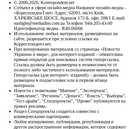
© 2000-2026, Korrespondent.net
Субъект в сфере онлайн-медиа Название онлайн-медиа -
«КореспонденТ.net» Адрес: 02091, місто Київ,
ХАРКІВСЬКЕ ШОСЕ, будинок 172-Б, офіс 208/1 E-mail:
sunlight@mediadim.com.ua
Телефон: 044-205-43-00
Идентификатор медиа - R40-06068
Использование любых материалов, размещённых на
сайте, разрешается при условии ссылки на
Корреспондент.net.
При копировании материалов со страницы «Новости
Украины и мира», для интернет-изданий – обязательна
прямая открытая для поисковых систем гиперссылка.
Ссылка должна быть размещена в независимости от
полного либо частичного использования материалов.
Гиперссылка (для интернет- изданий) – должна быть
размещена в подзаголовке или в первом абзаце
материала.
Новости с пометками "Мнение", "Экспертиза",
"Заявление", "Регионы", "Деньги", "Власть", "Выборы",
"Тест-драйв", "Спецпроекты", "Промо" публикуются на
правах рекламы.
Раздел Спецпроекты создается совместно с
коммерческими партнерами.
Любое копирование, публикация, републикация и
другое распространение информации, которое содержит