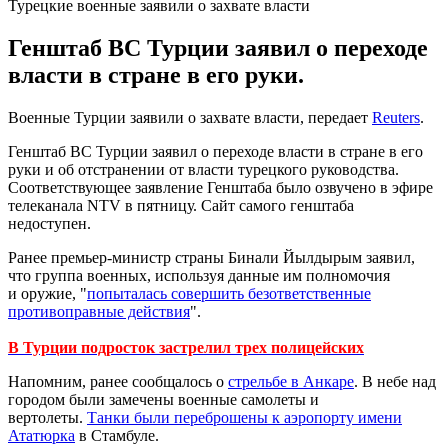
Турецкие военные заявили о захвате власти
Генштаб ВС Турции заявил о переходе
власти в стране в его руки.
Военные Турции заявили о захвате власти, передает
Reuters
.
Генштаб ВС Турции заявил о переходе власти в стране в его
руки и об отстранении от власти турецкого руководства.
Соответствующее заявление Генштаба было озвучено в эфире
телеканала NTV в пятницу. Сайт самого генштаба
недоступен.
Ранее премьер-министр страны Бинали Йылдырым заявил,
что группа военных, используя данные им полномочия
и оружие, "
попыталась совершить безответственные
противоправные действия
".
В Турции подросток застрелил трех полицейских
Напомним, ранее сообщалось о
стрельбе в Анкаре
. В небе над
городом были замечены военные самолеты и
вертолеты.
Танки были переброшены к аэропорту имени
Ататюрка
в Стамбуле.