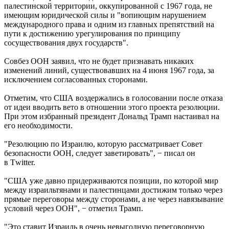
палестинской территории, оккупированной с 1967 года, не
имеющим юридической силы и "вопиющим нарушением
международного права и одним из главных препятствий на
пути к достижению урегулирования по принципу
сосуществования двух государств".
Совбез ООН заявил, что не будет признавать никаких
изменений линий, существовавших на 4 июня 1967 года, за
исключением согласованных сторонами.
Отметим, что США воздержались в голосовании после отказа
от идеи вводить вето в отношении этого проекта резолюции.
При этом избранный президент Дональд Трамп настаивал на
его необходимости.
"Резолюцию по Израилю, которую рассматривает Совет
безопасности ООН, следует заветировать", − писал он
в Тwitter.
"США уже давно придерживаются позиции, по которой мир
между израильтянами и палестинцами достижим только через
прямые переговоры между сторонами, а не через навязывание
условий через ООН", − отметил Трамп.
"Это ставит Израиль в очень невыгодную переговорную