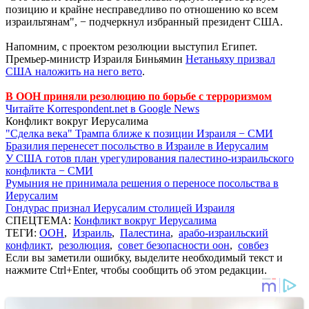
позицию и крайне несправедливо по отношению ко всем
израильтянам", − подчеркнул избранный президент США.
Напомним, с проектом резолюции выступил Египет.
Премьер-министр Израиля Биньямин
Нетаньяху призвал
США наложить на него вето
.
В ООН приняли резолюцию по борьбе с терроризмом
Читайте Korrespondent.net в Google News
Конфликт вокруг Иерусалима
"Сделка века" Трампа ближе к позиции Израиля − СМИ
Бразилия перенесет посольство в Израиле в Иерусалим
У США готов план урегулирования палестино-израильского
конфликта − СМИ
Румыния не принимала решения о переносе посольства в
Иерусалим
Гондурас признал Иерусалим столицей Израиля
СПЕЦТЕМА:
Конфликт вокруг Иерусалима
ТЕГИ:
ООН
,
Израиль
,
Палестина
,
арабо-израильский
конфликт
,
резолюция
,
совет безопасности оон
,
совбез
Если вы заметили ошибку, выделите необходимый текст и
нажмите Ctrl+Enter, чтобы сообщить об этом редакции.