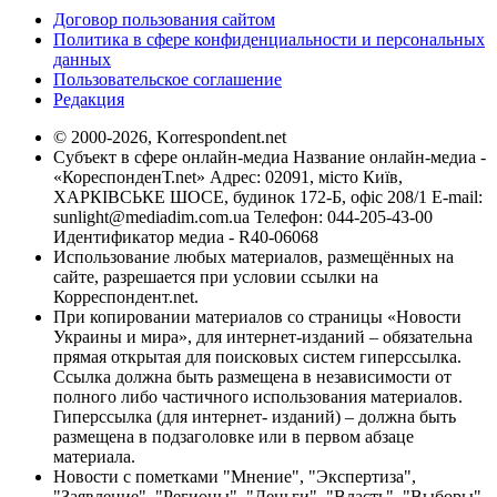
Договор пользования сайтом
Политика в сфере конфиденциальности и персональных
данных
Пользовательское соглашение
Редакция
© 2000-2026, Korrespondent.net
Субъект в сфере онлайн-медиа Название онлайн-медиа -
«КореспонденТ.net» Адрес: 02091, місто Київ,
ХАРКІВСЬКЕ ШОСЕ, будинок 172-Б, офіс 208/1 E-mail:
sunlight@mediadim.com.ua
Телефон: 044-205-43-00
Идентификатор медиа - R40-06068
Использование любых материалов, размещённых на
сайте, разрешается при условии ссылки на
Корреспондент.net.
При копировании материалов со страницы «Новости
Украины и мира», для интернет-изданий – обязательна
прямая открытая для поисковых систем гиперссылка.
Ссылка должна быть размещена в независимости от
полного либо частичного использования материалов.
Гиперссылка (для интернет- изданий) – должна быть
размещена в подзаголовке или в первом абзаце
материала.
Новости с пометками "Мнение", "Экспертиза",
"Заявление", "Регионы", "Деньги", "Власть", "Выборы",